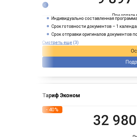
При оплате 
Индивидуально составленная программа
4 949
Срок готовности документов – 1 календа
Срок отправки оригиналов документов п
При оплате 
Смотреть еще
(3)
Ос
Подр
Тариф Эконом
- 40%
32 980
П