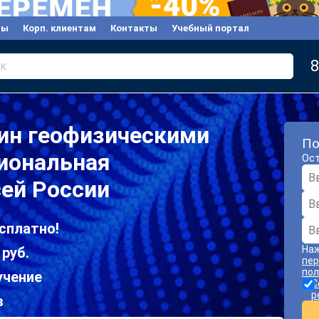
вы
Корп. клиентам
Контакты
Учебный портал
8
к
ин геофизическими
По
иональная
Ост
сей России
сплатно!
Наж
 руб.
пер
пол
учение
С
р
в