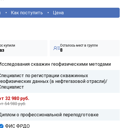
ы
Как поступить
Цена
рс купили
Осталось мест в группе
аз
8
Исследования скважин геофизическими методами
Специалист по регистрации скважинных
геофизических данных (в нефтегазовой отрасли)/
Специалист
от 32 980 руб.
от 54 980 руб.
Диплом о профессиональной переподготовке
ФИС ФРДО