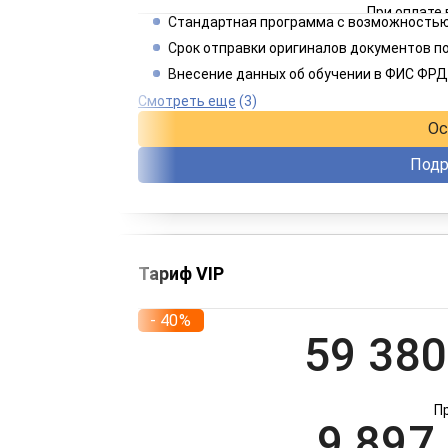
При оплате 
Стандартная программа с возможностью
3 849
Срок отправки оригиналов документов п
Внесение данных об обучении в ФИС ФРД
При оплате 
Смотреть еще
(3)
Ос
Подр
Тариф VIP
- 40%
59 380
П
9 897