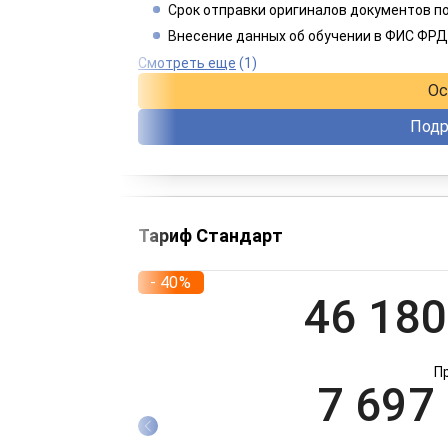
2 749
Срок отправки оригиналов документов по
Внесение данных об обучении в ФИС ФРД
При оплате 
Смотреть еще
(1)
Ос
Подр
Тариф Стандарт
- 40%
46 180
П
7 697