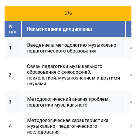
576
N
В
Наименования дисциплины
п/п
ч
Введение в методологию музыкально-
1
48
педагогического образования
Связь педагогики музыкального
образования с философией,
2
48
психологией, музыкознанием и другими
науками
Методологический анализ проблем
3
40
педагогики музыкального
Методологическая характеристика
4
музыкально- педагогического
56
исследования