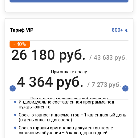
Тариф VIP
800+ ч.
- 40%
26 180 руб.
/ 43 633 руб.
При оплате сразу
4 364 руб.
/ 7 273 руб.
При оплате в рассрочку на 6 месяцев
Индивидуально составленная программа под
2 182 руб.
нужды клиента
/ 3 637 руб.
Срок готовности документов – 1 календарный день
(в день оплаты договора)
При оплате в рассрочку на 12 месяцев
Срок отправки оригиналов документов после
окончания обучения – 5 календарных дней