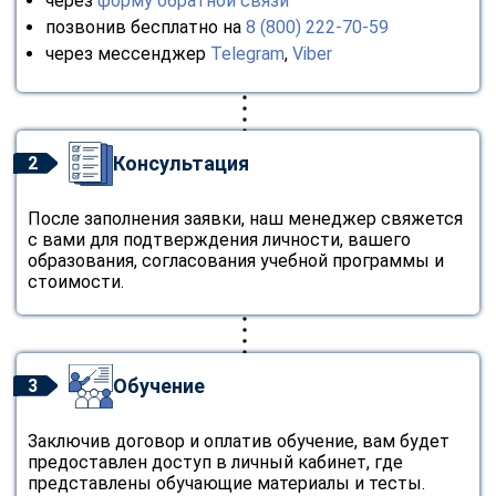
через
форму обратной связи
online
позвонив бесплатно на
8 (800) 222-70-59
через мессенджер
Telegram
,
Viber
Мессенджеры
Свяжитесь с нами через любой удобный мессенджер!
Консультация
2
Telegram
WhatsApp
После заполнения заявки, наш менеджер свяжется
Vkontakte
EMail
с вами для подтверждения личности, вашего
образования, согласования учебной программы и
стоимости.
Max
Обучение
3
Заключив договор и оплатив обучение, вам будет
предоставлен доступ в личный кабинет, где
представлены обучающие материалы и тесты.