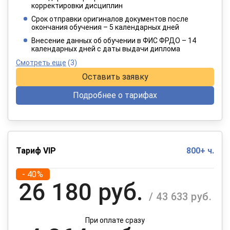
1 915 руб.
корректировки дисциплин
/ 3 192 руб.
Срок отправки оригиналов документов после
окончания обучения – 5 календарных дней
При оплате в рассрочку на 12 месяцев
Внесение данных об обучении в ФИС ФРДО – 14
календарных дней с даты выдачи диплома
Смотреть еще
(3)
Оставить заявку
Подробнее о тарифах
Тариф VIP
800+ ч.
- 40%
26 180 руб.
/ 43 633 руб.
При оплате сразу