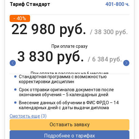
Тариф Стандарт
401-800 ч.
- 40%
22 980 руб.
/ 38 300 руб.
При оплате сразу
3 830 руб.
/ 6 384 руб.
При оплате в рассрочку на 6 месяцев
Стандартная программа с возможностью
1 915 руб.
корректировки дисциплин
/ 3 192 руб.
Срок отправки оригиналов документов после
окончания обучения – 5 календарных дней
При оплате в рассрочку на 12 месяцев
Внесение данных об обучении в ФИС ФРДО – 14
календарных дней с даты выдачи диплома
Смотреть еще
(3)
Оставить заявку
Подробнее о тарифах