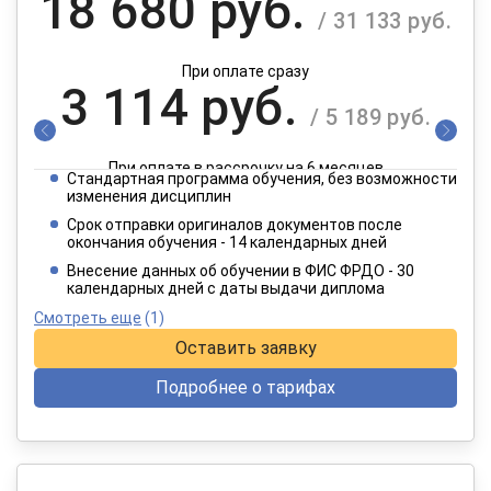
18 680 руб.
/ 31 133 руб.
При оплате сразу
3 114 руб.
/ 5 189 руб.
При оплате в рассрочку на 6 месяцев
Стандартная программа обучения, без возможности
1 557 руб.
изменения дисциплин
/ 2 595 руб.
Срок отправки оригиналов документов после
окончания обучения - 14 календарных дней
При оплате в рассрочку на 12 месяцев
Внесение данных об обучении в ФИС ФРДО - 30
календарных дней с даты выдачи диплома
Смотреть еще
(1)
Оставить заявку
Подробнее о тарифах