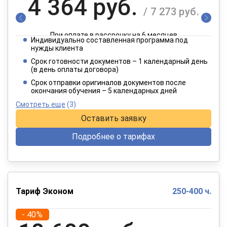
4 364 руб.
/ 7 273 руб.
При оплате в рассрочку на 6 месяцев
Индивидуально составленная программа под
2 182 руб.
нужды клиента
/ 3 637 руб.
Срок готовности документов – 1 календарный день
(в день оплаты договора)
При оплате в рассрочку на 12 месяцев
Срок отправки оригиналов документов после
окончания обучения – 5 календарных дней
Смотреть еще
(3)
Оставить заявку
Подробнее о тарифах
Тариф Эконом
250-400 ч.
- 40%