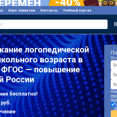
вы
Корп. клиентам
Контакты
Учебный портал
8
к
жание логопедической
По
кольного возраста в
Ост
и ФГОС — повышение
й России
Наж
ния бесплатно!
пер
пол
 руб.
С
р
учение