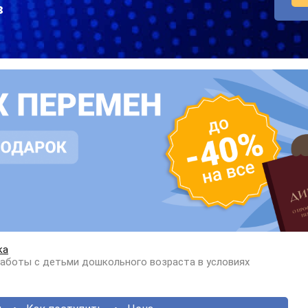
в
ка
работы с детьми дошкольного возраста в условиях