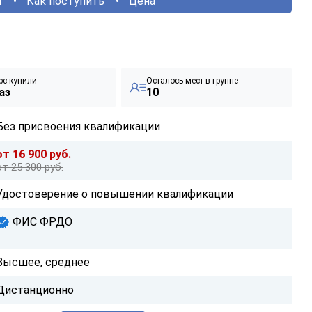
ы
Как поступить
Цена
рс купили
Осталось мест в группе
аз
10
Без присвоения квалификации
от 16 900 руб.
от 25 300 руб.
Удостоверение о повышении квалификации
ФИС ФРДО
Высшее, среднее
Дистанционно