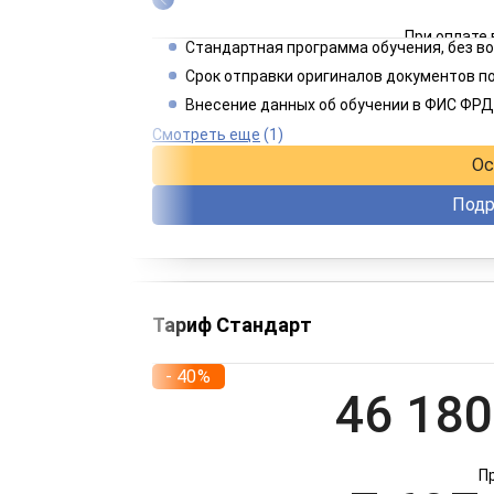
При оплате 
Стандартная программа обучения, без 
2 749
Срок отправки оригиналов документов по
Внесение данных об обучении в ФИС ФРД
При оплате 
Смотреть еще
(1)
Ос
Подр
Тариф Стандарт
- 40%
46 180
П