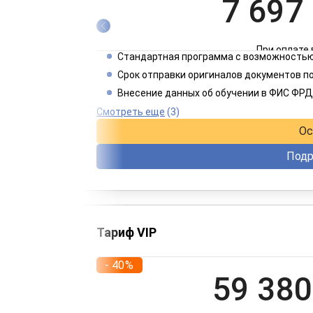
7 697
При оплате 
Стандартная программа с возможностью
3 849
Срок отправки оригиналов документов п
Внесение данных об обучении в ФИС ФРД
При оплате 
Смотреть еще
(3)
Ос
Подр
Тариф VIP
- 40%
59 380