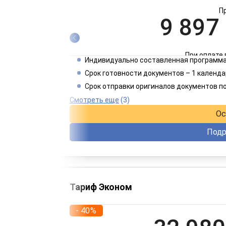
П
9 897
При оплате 
Индивидуально составленная программа
4 949
Срок готовности документов – 1 календа
Срок отправки оригиналов документов п
При оплате 
Смотреть еще
(3)
Ос
Подр
Тариф Эконом
- 40%