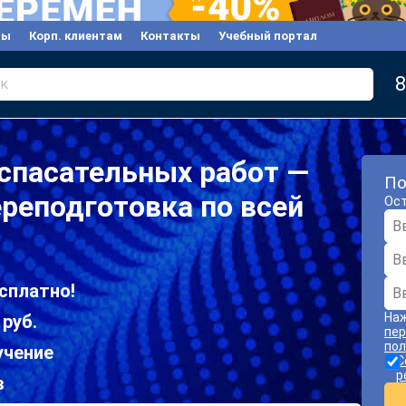
вы
Корп. клиентам
Контакты
Учебный портал
8
к
спасательных работ —
По
реподготовка по всей
Ост
сплатно!
Наж
 руб.
пер
пол
учение
С
р
в