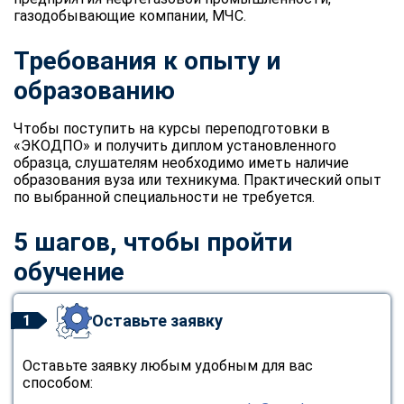
online
газодобывающие компании, МЧС.
Требования к опыту и
Мессенджеры
образованию
Свяжитесь с нами через любой удобный мессенджер!
Чтобы поступить на курсы переподготовки в
«ЭКОДПО» и получить диплом установленного
Telegram
WhatsApp
образца, слушателям необходимо иметь наличие
образования вуза или техникума. Практический опыт
Vkontakte
EMail
по выбранной специальности не требуется.
Max
5 шагов, чтобы пройти
обучение
Оставьте заявку
1
Оставьте заявку любым удобным для вас
способом: