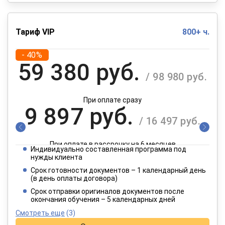
Тариф VIP
800+ ч.
- 40%
59 380 руб.
/ 98 980 руб.
При оплате сразу
9 897 руб.
/ 16 497 руб.
При оплате в рассрочку на 6 месяцев
Индивидуально составленная программа под
4 949 руб.
нужды клиента
/ 8 249 руб.
Срок готовности документов – 1 календарный день
(в день оплаты договора)
При оплате в рассрочку на 12 месяцев
Срок отправки оригиналов документов после
окончания обучения – 5 календарных дней
Смотреть еще
(3)