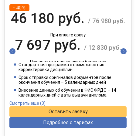
- 40%
46 180 руб.
/ 76 980 руб.
При оплате сразу
7 697 руб.
/ 12 830 руб.
При оплате в рассрочку на 6 месяцев
Стандартная программа с возможностью
3 849 руб.
корректировки дисциплин
/ 6 415 руб.
Срок отправки оригиналов документов после
окончания обучения – 5 календарных дней
При оплате в рассрочку на 12 месяцев
Внесение данных об обучении в ФИС ФРДО – 14
календарных дней с даты выдачи диплома
Смотреть еще
(3)
Оставить заявку
Подробнее о тарифах