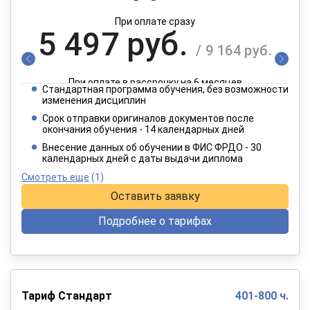
При оплате сразу
5 497 руб.
/ 9 164 руб.
При оплате в рассрочку на 6 месяцев
Стандартная программа обучения, без возможности
2 749 руб.
изменения дисциплин
/ 4 582 руб.
Срок отправки оригиналов документов после
окончания обучения - 14 календарных дней
При оплате в рассрочку на 12 месяцев
Внесение данных об обучении в ФИС ФРДО - 30
календарных дней с даты выдачи диплома
Смотреть еще
(1)
Оставить заявку
Подробнее о тарифах
Тариф Стандарт
401-800 ч.