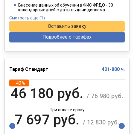
При оплате в рассрочку на 12 месяцев
Внесение данных об обучении в ФИС ФРДО - 30
календарных дней с даты выдачи диплома
Смотреть еще
(1)
Оставить заявку
Подробнее о тарифах
Тариф Стандарт
401-800 ч.
- 40%
46 180 руб.
/ 76 980 руб.
При оплате сразу
7 697 руб.
/ 12 830 руб.