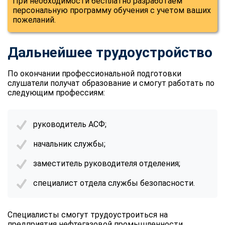
При необходимости бесплатно разработаем
персональную программу обучения с учетом ваших
пожеланий.
Дальнейшее трудоустройство
По окончании профессиональной подготовки
слушатели получат образование и смогут работать по
следующим профессиям:
руководитель АСФ;
начальник службы;
заместитель руководителя отделения;
специалист отдела службы безопасности.
Специалисты смогут трудоустроиться на
ChatApp
предприятия нефтегазовой промышленности,