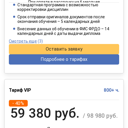
При оплате в рассрочку на 6 месяцев
Стандартная программа с возможностью
3 849 руб.
корректировки дисциплин
/ 6 415 руб.
Срок отправки оригиналов документов после
окончания обучения – 5 календарных дней
При оплате в рассрочку на 12 месяцев
Внесение данных об обучении в ФИС ФРДО – 14
календарных дней с даты выдачи диплома
Смотреть еще
(3)
Оставить заявку
Подробнее о тарифах
Тариф VIP
800+ ч.
- 40%
59 380 руб.
/ 98 980 руб.