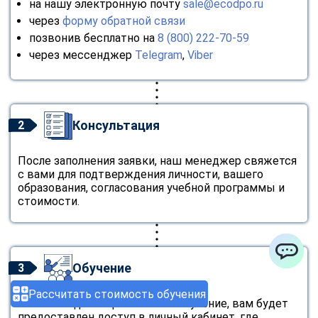
на нашу электронную почту
sale@ecodpo.ru
через
форму обратной связи
позвонив бесплатно на
8 (800) 222-70-59
через мессенджер
Telegram
,
Viber
Консультация
2
После заполнения заявки, наш менеджер свяжется
с вами для подтверждения личности, вашего
образования, согласования учебной программы и
стоимости.
Обучение
3
ChatApp
Рассчитать стоимость обучения
Заключив договор и оплатив обучение, вам будет
предоставлен доступ в личный кабинет, где