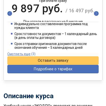
При оплате сразу
9 897 руб.
/ 16 497 руб.
При оплате в рассрочку на 6 месяцев
Индивидуально составленная программа под
4 949 руб.
нужды клиента
/ 8 249 руб.
Срок готовности документов – 1 календарный день
(в день оплаты договора)
При оплате в рассрочку на 12 месяцев
Срок отправки оригиналов документов после
окончания обучения – 5 календарных дней
Смотреть еще
(3)
Оставить заявку
Подробнее о тарифах
Описание курса
Учебный центр «ЭКОДПО» проводит по основам