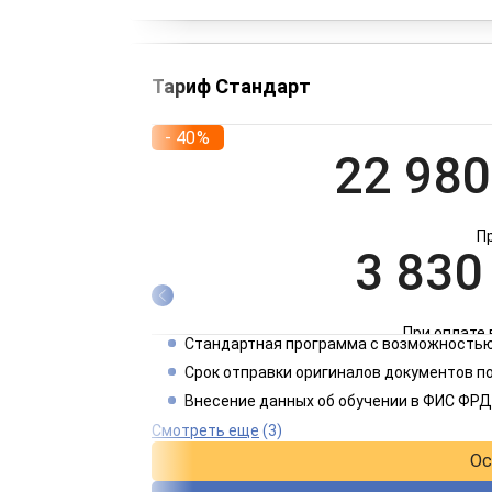
Тариф Стандарт
- 40%
22 980
П
3 830
При оплате 
Стандартная программа с возможностью
1 915
Срок отправки оригиналов документов п
Внесение данных об обучении в ФИС ФРД
При оплате 
Смотреть еще
(3)
Ос