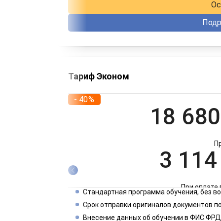
Ос
Подр
Тариф Эконом
- 40%
18 680
П
3 114
При оплате 
Стандартная программа обучения, без 
1 557
Срок отправки оригиналов документов по
Внесение данных об обучении в ФИС ФРД