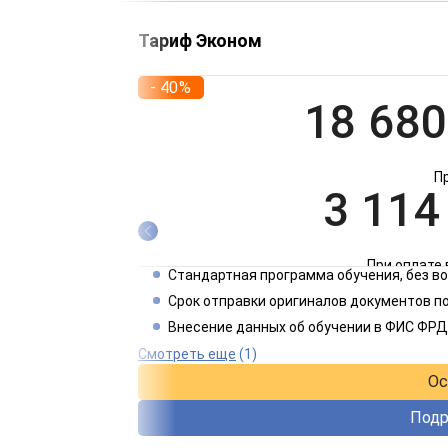
Тариф Эконом
- 40%
18 680
П
3 114
При оплате 
Стандартная программа обучения, без 
1 557
Срок отправки оригиналов документов по
Внесение данных об обучении в ФИС ФРД
При оплате 
Смотреть еще
(1)
Ос
Подр