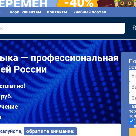
вы
Корп. клиентам
Контакты
Учебный портал
8
к
зыка — профессиональная
По
сей России
Ост
сплатно!
 руб.
учение
Наж
пер
в
пол
С
р
ожалуйста,
обратите внимание: