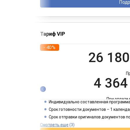
Подр
Тариф VIP
- 40%
26 180
П
4 364
При оплате 
Индивидуально составленная программа
2 182
Срок готовности документов – 1 календа
Срок отправки оригиналов документов п
При оплате 
Смотреть еще
(3)