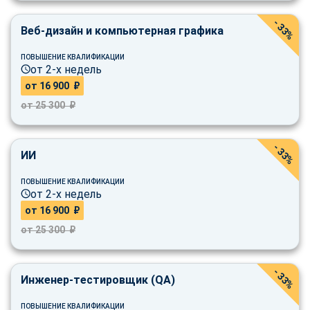
- 33%
Веб-дизайн и компьютерная графика
ПОВЫШЕНИЕ КВАЛИФИКАЦИИ
от 2-х недель
от 16 900 ₽
от 25 300 ₽
- 33%
ИИ
ПОВЫШЕНИЕ КВАЛИФИКАЦИИ
от 2-х недель
от 16 900 ₽
от 25 300 ₽
- 33%
Инженер-тестировщик (QA)
ChatApp
ПОВЫШЕНИЕ КВАЛИФИКАЦИИ