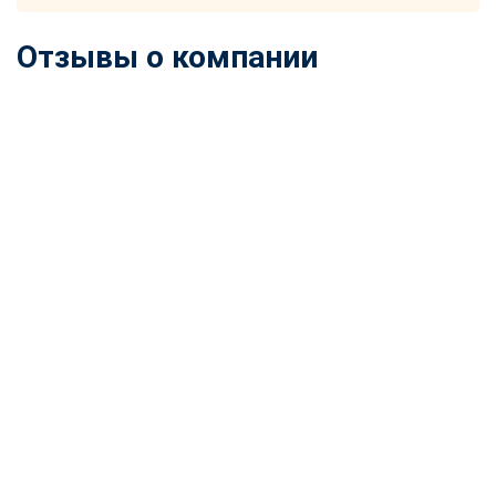
online
Отзывы о компании
Мессенджеры
Свяжитесь с нами через любой удобный мессенджер!
Telegram
WhatsApp
Vkontakte
EMail
Max