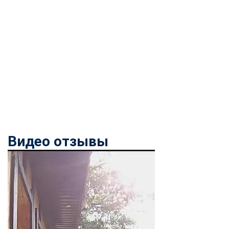
online
Мессенджеры
Свяжитесь с нами через любой удобный мессенджер!
Telegram
WhatsApp
Vkontakte
EMail
Max
Видео отзывы