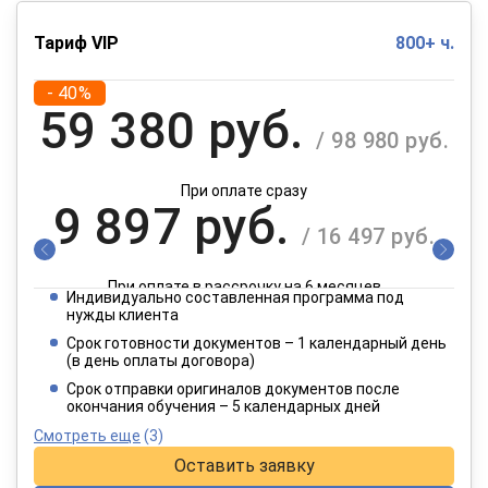
Тариф VIP
800+ ч.
- 40%
59 380 руб.
/ 98 980 руб.
При оплате сразу
9 897 руб.
/ 16 497 руб.
При оплате в рассрочку на 6 месяцев
Индивидуально составленная программа под
4 949 руб.
нужды клиента
/ 8 249 руб.
Срок готовности документов – 1 календарный день
(в день оплаты договора)
При оплате в рассрочку на 12 месяцев
Срок отправки оригиналов документов после
окончания обучения – 5 календарных дней
Смотреть еще
(3)
Оставить заявку