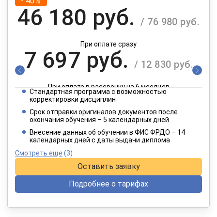
- 40%
46 180 руб.
/ 76 980 руб.
При оплате сразу
7 697 руб.
/ 12 830 руб.
При оплате в рассрочку на 6 месяцев
Стандартная программа с возможностью
3 849 руб.
корректировки дисциплин
/ 6 415 руб.
Срок отправки оригиналов документов после
окончания обучения – 5 календарных дней
При оплате в рассрочку на 12 месяцев
Внесение данных об обучении в ФИС ФРДО – 14
календарных дней с даты выдачи диплома
Смотреть еще
(3)
Оставить заявку
Подробнее о тарифах