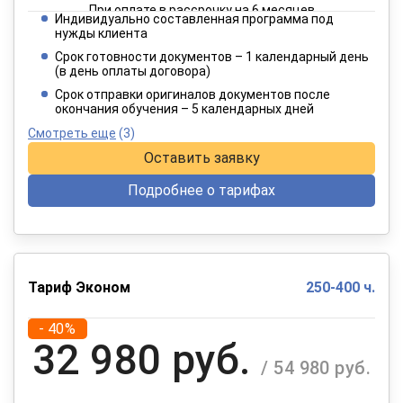
При оплате в рассрочку на 6 месяцев
Индивидуально составленная программа под
4 949 руб.
нужды клиента
/ 8 249 руб.
Срок готовности документов – 1 календарный день
(в день оплаты договора)
При оплате в рассрочку на 12 месяцев
Срок отправки оригиналов документов после
окончания обучения – 5 календарных дней
Смотреть еще
(3)
Оставить заявку
Подробнее о тарифах
Тариф Эконом
250-400 ч.
- 40%
32 980 руб.
/ 54 980 руб.