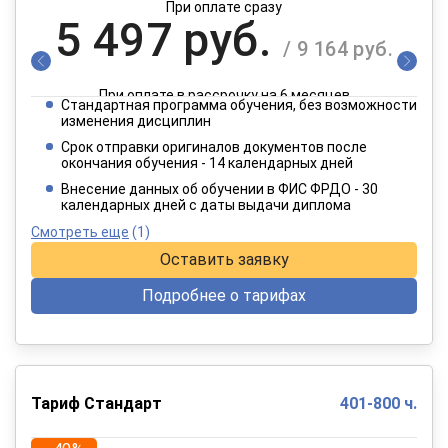
При оплате сразу
5 497 руб.
/ 9 164 руб.
При оплате в рассрочку на 6 месяцев
Стандартная программа обучения, без возможности
2 749 руб.
изменения дисциплин
/ 4 582 руб.
Срок отправки оригиналов документов после
окончания обучения - 14 календарных дней
При оплате в рассрочку на 12 месяцев
Внесение данных об обучении в ФИС ФРДО - 30
календарных дней с даты выдачи диплома
Смотреть еще
(1)
Оставить заявку
Подробнее о тарифах
Тариф Стандарт
401-800 ч.