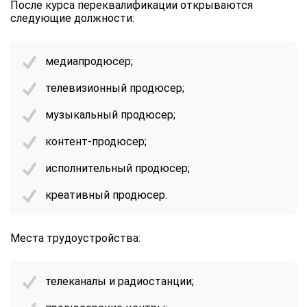
После курса переквалификации открываются
online
следующие должности:
Мессенджеры
медиапродюсер;
Свяжитесь с нами через любой удобный мессенджер!
телевизионный продюсер;
Telegram
WhatsApp
музыкальный продюсер;
контент-продюсер;
Vkontakte
EMail
исполнительный продюсер;
Max
креативный продюсер.
Места трудоустройства:
телеканалы и радиостанции;