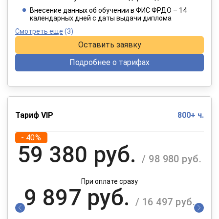
При оплате в рассрочку на 12 месяцев
Внесение данных об обучении в ФИС ФРДО – 14
календарных дней с даты выдачи диплома
Смотреть еще
(3)
Оставить заявку
Подробнее о тарифах
Тариф VIP
800+ ч.
- 40%
59 380 руб.
/ 98 980 руб.
При оплате сразу
9 897 руб.
/ 16 497 руб.