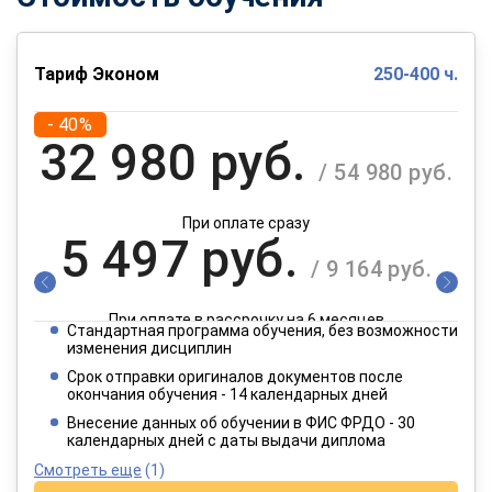
Тариф Эконом
250-400 ч.
- 40%
32 980 руб.
/ 54 980 руб.
При оплате сразу
5 497 руб.
/ 9 164 руб.
При оплате в рассрочку на 6 месяцев
Стандартная программа обучения, без возможности
2 749 руб.
изменения дисциплин
/ 4 582 руб.
Срок отправки оригиналов документов после
окончания обучения - 14 календарных дней
При оплате в рассрочку на 12 месяцев
Внесение данных об обучении в ФИС ФРДО - 30
календарных дней с даты выдачи диплома
Смотреть еще
(1)