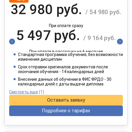
32 980 руб.
/ 54 980 руб.
При оплате сразу
5 497 руб.
/ 9 164 руб.
При оплате в рассрочку на 6 месяцев
Стандартная программа обучения, без возможности
2 749 руб.
изменения дисциплин
/ 4 582 руб.
Срок отправки оригиналов документов после
окончания обучения - 14 календарных дней
При оплате в рассрочку на 12 месяцев
Внесение данных об обучении в ФИС ФРДО - 30
календарных дней с даты выдачи диплома
Смотреть еще
(1)
Оставить заявку
Подробнее о тарифах