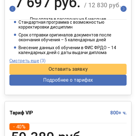
7 697 руб.
/ 12 830 руб.
При оплате в рассрочку на 6 месяцев
Стандартная программа с возможностью
3 849 руб.
корректировки дисциплин
/ 6 415 руб.
Срок отправки оригиналов документов после
окончания обучения – 5 календарных дней
При оплате в рассрочку на 12 месяцев
Внесение данных об обучении в ФИС ФРДО – 14
календарных дней с даты выдачи диплома
Смотреть еще
(3)
Оставить заявку
Подробнее о тарифах
Тариф VIP
800+ ч.
- 40%