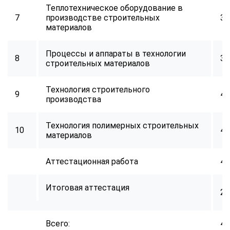
Теплотехническое оборудование в
7
производстве строительных
32
материалов
Процессы и аппараты в технологии
8
34
строительных материалов
Технология строительного
9
40
производства
Технология полимерных строительных
10
40
материалов
Аттестационная работа
40
Итоговая аттестация
2
Всего:
40
ChatApp