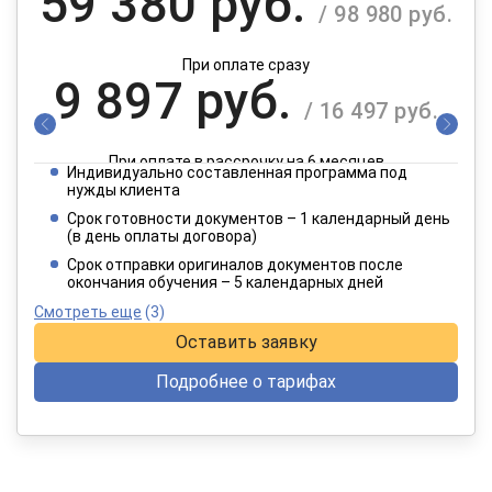
59 380 руб.
/ 98 980 руб.
При оплате сразу
9 897 руб.
/ 16 497 руб.
При оплате в рассрочку на 6 месяцев
Индивидуально составленная программа под
4 949 руб.
нужды клиента
/ 8 249 руб.
Срок готовности документов – 1 календарный день
(в день оплаты договора)
При оплате в рассрочку на 12 месяцев
Срок отправки оригиналов документов после
окончания обучения – 5 календарных дней
Смотреть еще
(3)
Оставить заявку
Подробнее о тарифах