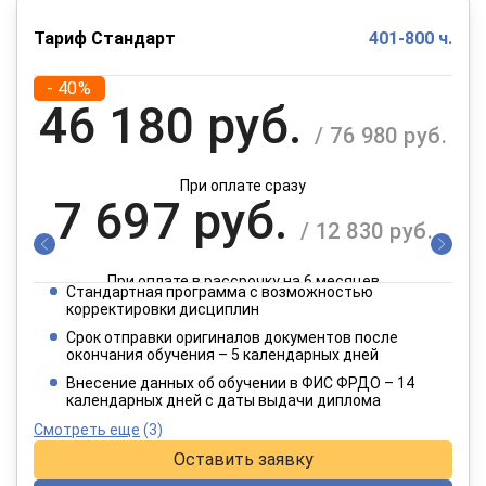
Тариф Стандарт
401-800 ч.
- 40%
46 180 руб.
/ 76 980 руб.
При оплате сразу
7 697 руб.
/ 12 830 руб.
При оплате в рассрочку на 6 месяцев
Стандартная программа с возможностью
3 849 руб.
корректировки дисциплин
/ 6 415 руб.
Срок отправки оригиналов документов после
окончания обучения – 5 календарных дней
При оплате в рассрочку на 12 месяцев
Внесение данных об обучении в ФИС ФРДО – 14
календарных дней с даты выдачи диплома
Смотреть еще
(3)
Оставить заявку