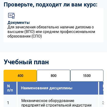
Проверьте, подходит ли вам курс:
Документы
Для зачисления обязательно наличие диплома о
высшем (ВПО) или среднем профессиональном
образовании (СПО)
Учебный план
400
800
1500
N
В
Наименования дисциплины
п/п
ч
Механическое оборудование
1
32
предприятий строительной индустрии