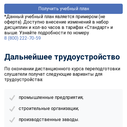
online
Получить учебный план
*Данный учебный план является примером (не
оферта). Доступно внесение изменений в набор
Мессенджеры
дисциплин и кол-во часов в тарифах «Стандарт» и
Свяжитесь с нами через любой удобный мессенджер!
выше. Узнайте подробности по номеру
8 (800) 222-70-59
Telegram
WhatsApp
Дальнейшее трудоустройство
Vkontakte
EMail
По окончании дистанционного курса переподготовки
Max
слушатели получат следующие варианты для
трудоустройства:
промышленные предприятия;
строительные организации;
производственные заводы.