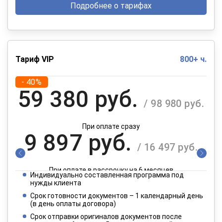
Подробнее о тарифах
Тариф VIP
800+ ч.
- 40%
59 380 руб.
/ 98 980 руб.
При оплате сразу
9 897 руб.
/ 16 497 руб.
При оплате в рассрочку на 6 месяцев
Индивидуально составленная программа под
4 949 руб.
нужды клиента
/ 8 249 руб.
Срок готовности документов – 1 календарный день
(в день оплаты договора)
При оплате в рассрочку на 12 месяцев
Срок отправки оригиналов документов после