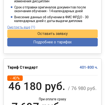
2 749 руб.
изменения дисциплин
/ 4 582 руб.
Срок отправки оригиналов документов после
окончания обучения - 14 календарных дней
При оплате в рассрочку на 12 месяцев
Внесение данных об обучении в ФИС ФРДО - 30
календарных дней с даты выдачи диплома
Смотреть еще
(1)
Оставить заявку
Подробнее о тарифах
Тариф Стандарт
401-800 ч.
- 40%
46 180 руб.
/ 76 980 руб.
При оплате сразу