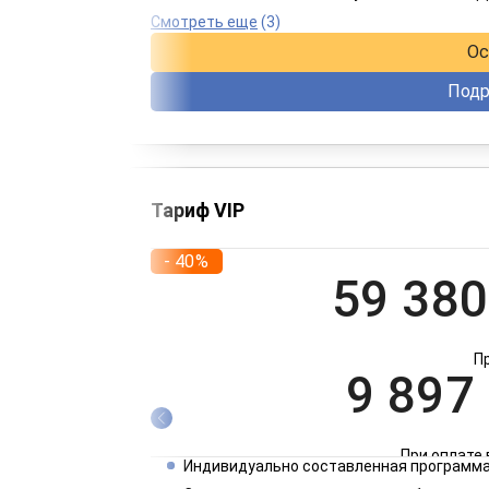
При оплате 
Смотреть еще
(3)
Ос
Подр
Тариф VIP
- 40%
59 380
П
9 897
При оплате 
Индивидуально составленная программа