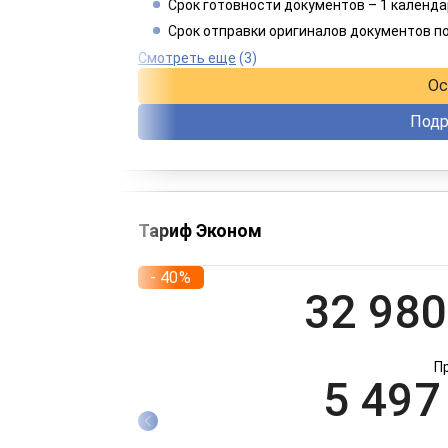
4 949
Срок готовности документов – 1 календа
Срок отправки оригиналов документов п
При оплате 
Смотреть еще
(3)
Ос
Подр
Тариф Эконом
- 40%
32 980
П
5 497