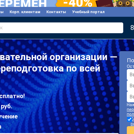
вы
Корп. клиентам
Контакты
Учебный портал
8
к
вательной организации —
По
реподготовка по всей
Ост
сплатно!
Наж
 руб.
пер
пол
учение
С
р
в