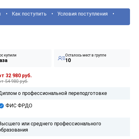
ы
Как поступить
Условия поступления
рс купили
Осталось мест в группе
аза
10
от 32 980 руб.
от 54 980 руб.
Диплом о профессиональной переподготовке
ФИС ФРДО
Высшего или среднего профессионального
образования