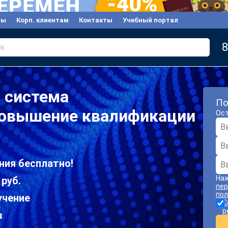
вы
Корп. клиентам
Контакты
Учебный портал
8
к
 система
По
повышение квалификации
Ост
ния бесплатно!
Наж
 руб.
пер
пол
учение
С
р
в