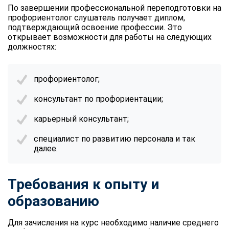
online
По завершении
профессиональной переподготовки на
профориентолог
слушатель получает диплом,
подтверждающий освоение профессии. Это
открывает возможности для работы на следующих
Мессенджеры
должностях:
Свяжитесь с нами через любой удобный мессенджер!
профориентолог;
Telegram
WhatsApp
консультант по профориентации;
Vkontakte
EMail
карьерный консультант;
Max
специалист по развитию персонала и так
далее.
Требования к опыту и
образованию
Для зачисления на курс необходимо наличие среднего