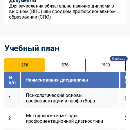
Документы
Для зачисления обязательно наличие диплома о
высшем (ВПО) или среднем профессиональном
образовании (СПО)
Учебный план
С видео
256
576
1500
N
В
Наименования дисциплины
п/п
ч
Психологические основы
1
32
профориентации и профотбора
Методология и методы
2
30
профориентационной диагностики