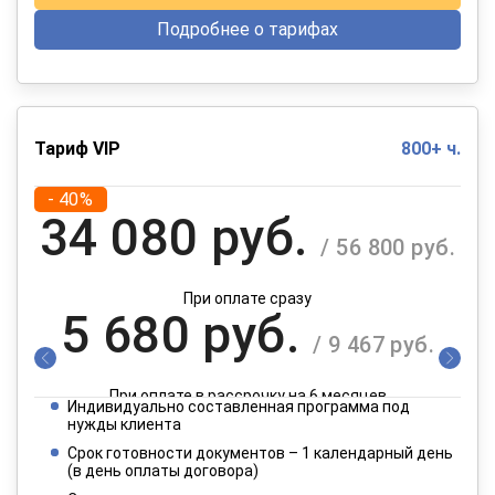
Подробнее о тарифах
Тариф VIP
800+ ч.
- 40%
34 080 руб.
/ 56 800 руб.
При оплате сразу
5 680 руб.
/ 9 467 руб.
При оплате в рассрочку на 6 месяцев
Индивидуально составленная программа под
2 840 руб.
нужды клиента
/ 4 734 руб.
Срок готовности документов – 1 календарный день
(в день оплаты договора)
При оплате в рассрочку на 12 месяцев