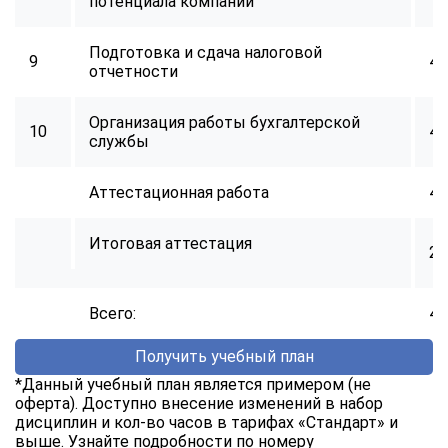
потенциала компании
Подготовка и сдача налоговой
9
40
отчетности
Организация работы бухгалтерской
10
40
службы
Аттестационная работа
40
Итоговая аттестация
2
Всего:
40
Получить учебный план
*Данный учебный план является примером (не
оферта). Доступно внесение изменений в набор
дисциплин и кол-во часов в тарифах «Стандарт» и
ChatApp
выше. Узнайте подробности по номеру