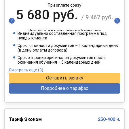
При оплате сразу
5 680 руб.
/ 9 467 руб.
При оплате в рассрочку на 6 месяцев
Индивидуально составленная программа под
2 840 руб.
нужды клиента
/ 4 734 руб.
Срок готовности документов – 1 календарный день
(в день оплаты договора)
При оплате в рассрочку на 12 месяцев
Срок отправки оригиналов документов после
окончания обучения – 5 календарных дней
Смотреть еще
(3)
Оставить заявку
Подробнее о тарифах
Тариф Эконом
250-400 ч.