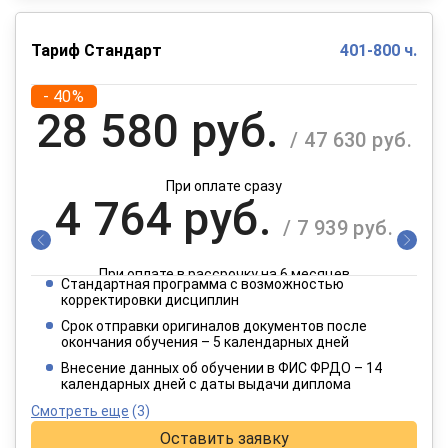
Тариф Стандарт
401-800 ч.
- 40%
28 580 руб.
/ 47 630 руб.
При оплате сразу
4 764 руб.
/ 7 939 руб.
При оплате в рассрочку на 6 месяцев
Стандартная программа с возможностью
2 382 руб.
корректировки дисциплин
/ 3 970 руб.
Срок отправки оригиналов документов после
окончания обучения – 5 календарных дней
При оплате в рассрочку на 12 месяцев
Внесение данных об обучении в ФИС ФРДО – 14
календарных дней с даты выдачи диплома
Смотреть еще
(3)
Оставить заявку