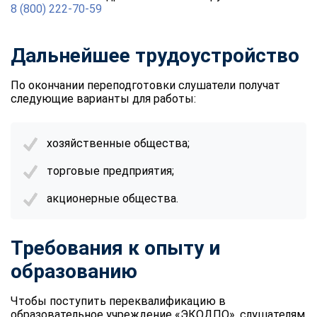
online
8 (800) 222-70-59
Дальнейшее трудоустройство
Мессенджеры
Свяжитесь с нами через любой удобный мессенджер!
По окончании переподготовки слушатели получат
следующие варианты для работы:
Telegram
WhatsApp
хозяйственные общества;
Vkontakte
EMail
торговые предприятия;
Max
акционерные общества.
Требования к опыту и
образованию
Чтобы поступить переквалификацию в
образовательное учреждение «ЭКОДПО», слушателям