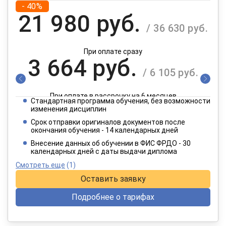
- 40%
21 980 руб.
/ 36 630 руб.
При оплате сразу
3 664 руб.
/ 6 105 руб.
При оплате в рассрочку на 6 месяцев
Стандартная программа обучения, без возможности
1 832 руб.
изменения дисциплин
/ 3 053 руб.
Срок отправки оригиналов документов после
окончания обучения - 14 календарных дней
При оплате в рассрочку на 12 месяцев
Внесение данных об обучении в ФИС ФРДО - 30
календарных дней с даты выдачи диплома
Смотреть еще
(1)
Оставить заявку
Подробнее о тарифах