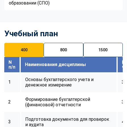
образовании (СПО)
Учебный план
400
800
1500
N
В
Наименования дисциплины
п/п
ч
Основы бухгалтерского учета и
1
32
денежное измерение
Формирование бухгалтерской
2
32
(финансовой) отчетности
Подготовка документов для проверок
3
40
и аудита