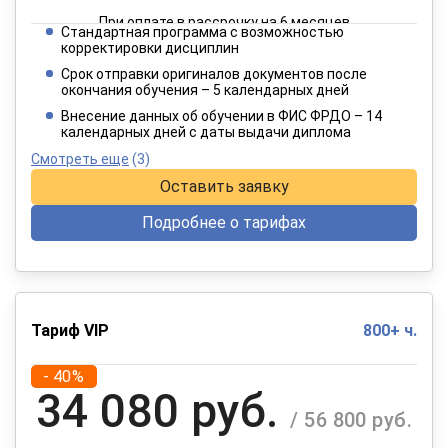
При оплате в рассрочку на 6 месяцев
Стандартная программа с возможностью
2 382 руб.
корректировки дисциплин
/ 3 970 руб.
Срок отправки оригиналов документов после
окончания обучения – 5 календарных дней
При оплате в рассрочку на 12 месяцев
Внесение данных об обучении в ФИС ФРДО – 14
календарных дней с даты выдачи диплома
Смотреть еще
(3)
Оставить заявку
Подробнее о тарифах
Тариф VIP
800+ ч.
- 40%
34 080 руб.
/ 56 800 руб.