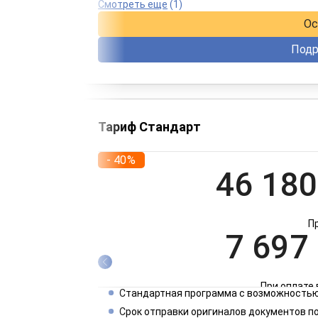
При оплате 
Смотреть еще
(1)
Ос
Подр
Тариф Стандарт
- 40%
46 180
П
7 697
При оплате 
Стандартная программа с возможностью
3 849
Срок отправки оригиналов документов п