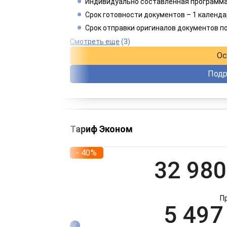
Индивидуально составленная программа
4 949
Срок готовности документов – 1 календа
Срок отправки оригиналов документов п
При оплате 
Смотреть еще
(3)
Ос
Подр
Тариф Эконом
- 40%
32 980
П
5 497