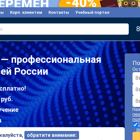
вы
Корп. клиентам
Контакты
Учебный портал
8
к
 — профессиональная
По
сей России
Ост
сплатно!
 руб.
учение
Наж
пер
в
пол
С
р
ожалуйста,
обратите внимание: