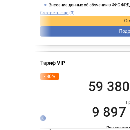
Внесение данных об обучении в ФИС ФРД
При оплате 
Смотреть еще
(3)
Ос
Подр
Тариф VIP
- 40%
59 380
П
9 897
При оплате 