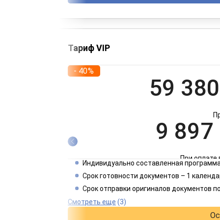
Тариф VIP
- 40%
59 380
П
9 897
При оплате 
Индивидуально составленная программа
4 949
Срок готовности документов – 1 календа
Срок отправки оригиналов документов п
При оплате 
Смотреть еще
(3)
Ос