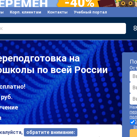
вы
Корп. клиентам
Контакты
Учебный портал
8
к
реподготовка на
По
ошколы по всей России
Ост
сплатно!
 руб.
учение
Наж
пер
в
пол
С
р
ожалуйста,
обратите внимание: