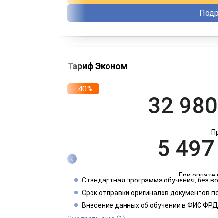
Подр
Тариф Эконом
- 40%
32 980
П
5 497
При оплате 
Стандартная программа обучения, без 
2 749
Срок отправки оригиналов документов по
Внесение данных об обучении в ФИС ФРД
При оплате 