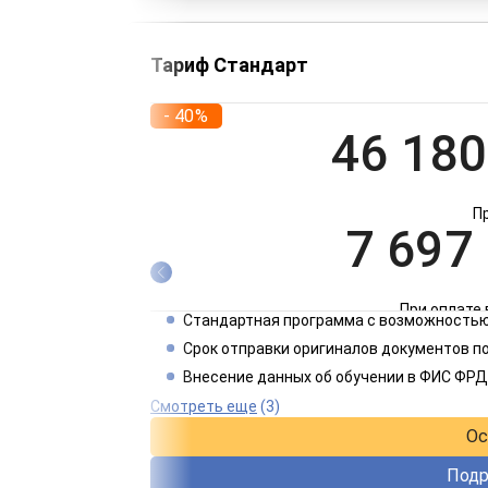
Тариф Стандарт
- 40%
46 180
П
7 697
При оплате 
Стандартная программа с возможностью
3 849
Срок отправки оригиналов документов п
Внесение данных об обучении в ФИС ФРД
При оплате 
Смотреть еще
(3)
Ос
Подр