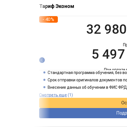
Тариф Эконом
- 40%
32 980
П
5 497
При оплате 
Стандартная программа обучения, без 
2 749
Срок отправки оригиналов документов по
Внесение данных об обучении в ФИС ФРД
При оплате 
Смотреть еще
(1)
Ос
Подр