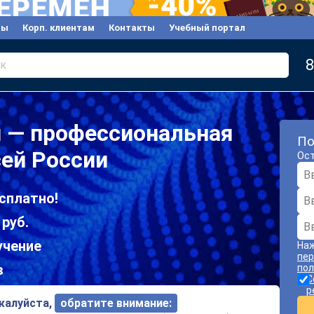
вы
Корп. клиентам
Контакты
Учебный портал
8
к
и — профессиональная
По
сей России
Ост
сплатно!
 руб.
учение
Наж
пер
в
пол
С
р
ожалуйста,
обратите внимание: