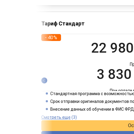
Тариф Стандарт
- 40%
22 980
П
3 830
При оплате 
Стандартная программа с возможностью
1 915
Срок отправки оригиналов документов п
Внесение данных об обучении в ФИС ФРД
При оплате 
Смотреть еще
(3)
Ос