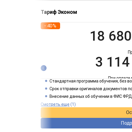
Тариф Эконом
- 40%
18 680
П
3 114
При оплате 
Стандартная программа обучения, без 
1 557
Срок отправки оригиналов документов по
Внесение данных об обучении в ФИС ФРД
При оплате 
Смотреть еще
(1)
Ос
Подр