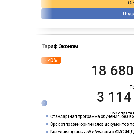
Ос
Подр
Тариф Эконом
- 40%
18 680
П
3 114
При оплате 
Стандартная программа обучения, без 
1 557
Срок отправки оригиналов документов по
Внесение данных об обучении в ФИС ФРД