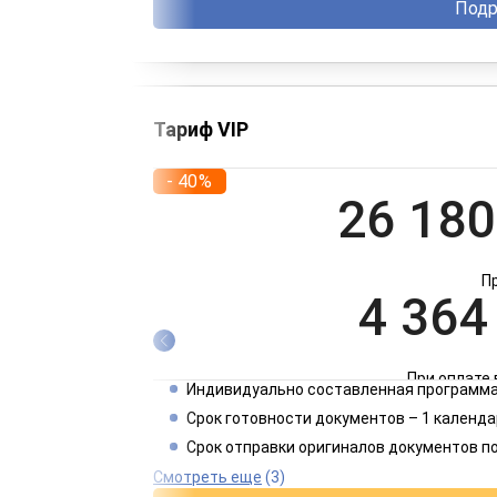
Подр
Тариф VIP
- 40%
26 180
П
4 364
При оплате 
Индивидуально составленная программа
2 182
Срок готовности документов – 1 календа
Срок отправки оригиналов документов п
При оплате 
Смотреть еще
(3)