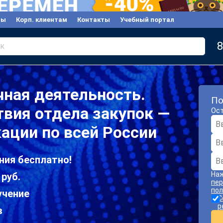
вы
Корп. клиентам
Контакты
Учебный портал
8
к
ная деятельность.
По
вия отдела закупок —
Ост
ации по всей России
ния бесплатно!
Наж
 руб.
пер
пол
учение
С
р
в