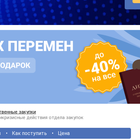
твенные закупки
икризисные действия отдела закупок
ы
Как поступить
Цена