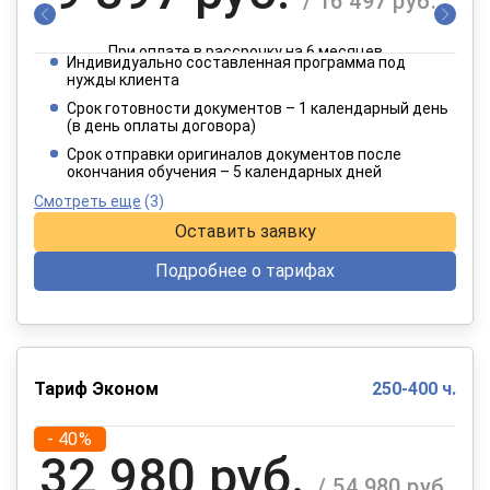
/ 16 497 руб.
При оплате в рассрочку на 6 месяцев
Индивидуально составленная программа под
4 949 руб.
нужды клиента
/ 8 249 руб.
Срок готовности документов – 1 календарный день
(в день оплаты договора)
При оплате в рассрочку на 12 месяцев
Срок отправки оригиналов документов после
окончания обучения – 5 календарных дней
Смотреть еще
(3)
Оставить заявку
Подробнее о тарифах
Тариф Эконом
250-400 ч.
- 40%
32 980 руб.
/ 54 980 руб.