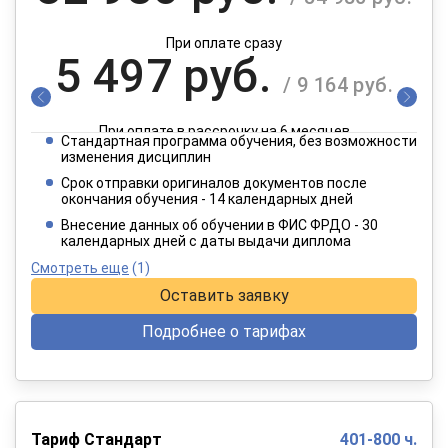
При оплате сразу
5 497 руб.
/ 9 164 руб.
При оплате в рассрочку на 6 месяцев
Стандартная программа обучения, без возможности
2 749 руб.
изменения дисциплин
/ 4 582 руб.
Срок отправки оригиналов документов после
окончания обучения - 14 календарных дней
При оплате в рассрочку на 12 месяцев
Внесение данных об обучении в ФИС ФРДО - 30
календарных дней с даты выдачи диплома
Смотреть еще
(1)
Оставить заявку
Подробнее о тарифах
Тариф Стандарт
401-800 ч.