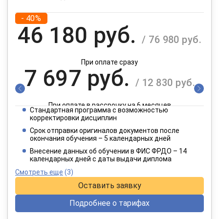
- 40%
46 180 руб.
/ 76 980 руб.
При оплате сразу
7 697 руб.
/ 12 830 руб.
При оплате в рассрочку на 6 месяцев
Стандартная программа с возможностью
3 849 руб.
корректировки дисциплин
/ 6 415 руб.
Срок отправки оригиналов документов после
окончания обучения – 5 календарных дней
При оплате в рассрочку на 12 месяцев
Внесение данных об обучении в ФИС ФРДО – 14
календарных дней с даты выдачи диплома
Смотреть еще
(3)
Оставить заявку
Подробнее о тарифах