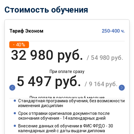
Стоимость обучения
Тариф Эконом
250-400 ч.
- 40%
32 980 руб.
/ 54 980 руб.
При оплате сразу
5 497 руб.
/ 9 164 руб.
При оплате в рассрочку на 6 месяцев
Стандартная программа обучения, без возможности
2 749 руб.
изменения дисциплин
/ 4 582 руб.
Срок отправки оригиналов документов после
окончания обучения - 14 календарных дней
При оплате в рассрочку на 12 месяцев
Внесение данных об обучении в ФИС ФРДО - 30
календарных дней с даты выдачи диплома