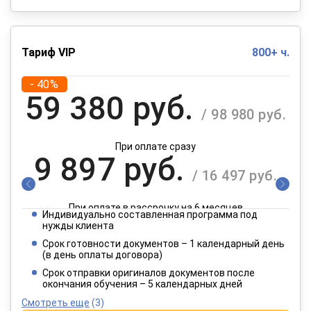
Тариф VIP
800+ ч.
- 40%
59 380 руб.
/ 98 980 руб.
При оплате сразу
9 897 руб.
/ 16 497 руб.
При оплате в рассрочку на 6 месяцев
Индивидуально составленная программа под
4 949 руб.
нужды клиента
/ 8 249 руб.
Срок готовности документов – 1 календарный день
(в день оплаты договора)
При оплате в рассрочку на 12 месяцев
Срок отправки оригиналов документов после
окончания обучения – 5 календарных дней
Смотреть еще
(3)