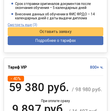
/ 6 415 руб.
Срок отправки оригиналов документов после
окончания обучения – 5 календарных дней
При оплате в рассрочку на 12 месяцев
Внесение данных об обучении в ФИС ФРДО – 14
календарных дней с даты выдачи диплома
Смотреть еще
(3)
Оставить заявку
Подробнее о тарифах
Тариф VIP
800+ ч.
- 40%
59 380 руб.
/ 98 980 руб.
При оплате сразу
9 897 руб.