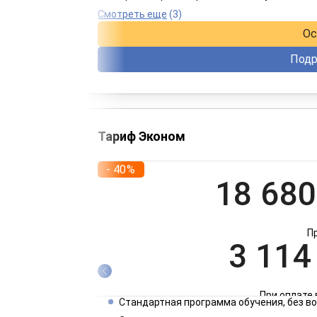
При оплате 
Смотреть еще
(3)
Ос
Подр
Тариф Эконом
- 40%
18 680
П
3 114
При оплате 
Стандартная программа обучения, без 