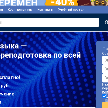
вы
Корп. клиентам
Контакты
Учебный портал
8
к
языка —
По
реподготовка по всей
Ост
сплатно!
Наж
 руб.
пер
пол
учение
С
р
в