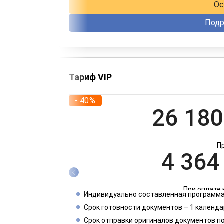
Ос
Подр
Тариф VIP
- 40%
26 180
П
4 364
При оплате 
Индивидуально составленная программа
2 182
Срок готовности документов – 1 календа
Срок отправки оригиналов документов п