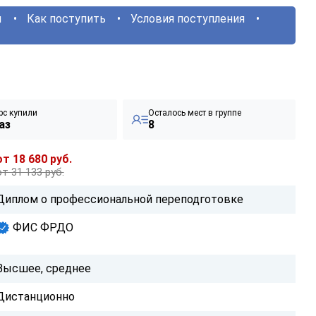
ы
Как поступить
Условия поступления
рс купили
Осталось мест в группе
аз
8
от 18 680 руб.
от 31 133 руб.
Диплом о профессиональной переподготовке
ФИС ФРДО
Высшее, среднее
Дистанционно