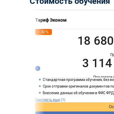
Стоимость обучения
Тариф Эконом
- 40%
18 680
П
3 114
При оплате 
Стандартная программа обучения, без 
1 557
Срок отправки оригиналов документов по
Внесение данных об обучении в ФИС ФРД
При оплате 
Смотреть еще
(1)
Ос