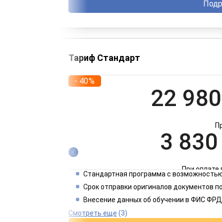
Подр
Тариф Стандарт
- 40%
22 980
П
3 830
При оплате 
Стандартная программа с возможностью
1 915
Срок отправки оригиналов документов п
Внесение данных об обучении в ФИС ФРД
При оплате 
Смотреть еще
(3)