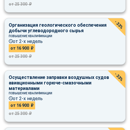
online
от 25 300 ₽
- 33%
Мессенджеры
Организация геологического обеспечения
Свяжитесь с нами через любой удобный мессенджер!
добычи углеводородного сырья
ПОВЫШЕНИЕ КВАЛИФИКАЦИИ
от 2-х недель
Telegram
WhatsApp
от 16 900 ₽
от 25 300 ₽
Vkontakte
EMail
- 33%
Max
Осуществление заправки воздушных судов
авиационными горюче-смазочными
материалами
ПОВЫШЕНИЕ КВАЛИФИКАЦИИ
от 2-х недель
от 16 900 ₽
от 25 300 ₽