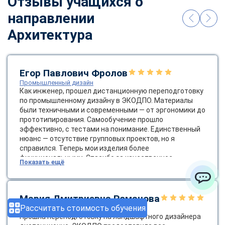
Отзывы учащихся о
направлении
Архитектура
Егор Павлович Фролов
Промышленный дизайн
Как инженер, прошел дистанционную переподготовку
по промышленному дизайну в ЭКОДПО. Материалы
были техничными и современными — от эргономики до
прототипирования. Самообучение прошло
эффективно, с тестами на понимание. Единственный
нюанс — отсутствие групповых проектов, но я
справился. Теперь мои изделия более
функциональными. Спасибо за качественное
Показать ещё
образование! Было бы круто ввести групповые
онлайн-проекты.
ChatApp
Мария Дмитриевна Романова
Рассчитать стоимость обучения
Ландшафтный дизайнер
Прошла переподготовку на ландшафтного дизайнера