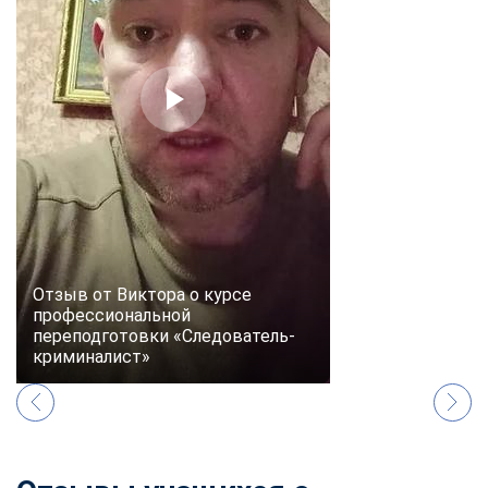
online
Мессенджеры
Свяжитесь с нами через любой удобный мессенджер!
Telegram
WhatsApp
Vkontakte
EMail
Max
Отзыв от Виктора о курсе
профессиональной
переподготовки «Следователь-
криминалист»