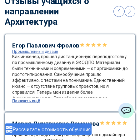
Отзывы учащихся о
направлении
Архитектура
Егор Павлович Фролов
Промышленный дизайн
Как инженер, прошел дистанционную переподготовку
по промышленному дизайну в ЭКОДПО. Материалы
были техничными и современными — от эргономики до
прототипирования. Самообучение прошло
эффективно, с тестами на понимание. Единственный
нюанс — отсутствие групповых проектов, но я
справился. Теперь мои изделия более
функциональными. Спасибо за качественное
Показать ещё
образование! Было бы круто ввести групповые
онлайн-проекты.
ChatApp
Мария Дмитриевна Романова
Рассчитать стоимость обучения
Ландшафтный дизайнер
Прошла переподготовку на ландшафтного дизайнера