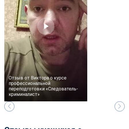
online
Мессенджеры
Свяжитесь с нами через любой удобный мессенджер!
Telegram
WhatsApp
Vkontakte
EMail
Max
Отзыв от Виктора о курсе
профессиональной
переподготовки «Следователь-
криминалист»