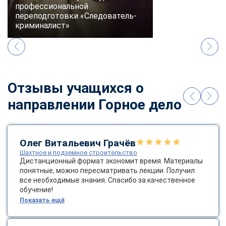
online
профессиональной
переподготовки «Следователь-
криминалист»
Мессенджеры
Свяжитесь с нами через любой удобный мессенджер!
Telegram
WhatsApp
Отзывы учащихся о
направлении Горное дело
Vkontakte
EMail
Max
Олег Витальевич Грачёв
Шахтное и подземное строительство
Дистанционный формат экономит время. Материалы
понятные, можно пересматривать лекции. Получил
все необходимые знания. Спасибо за качественное
обучение!
Показать ещё