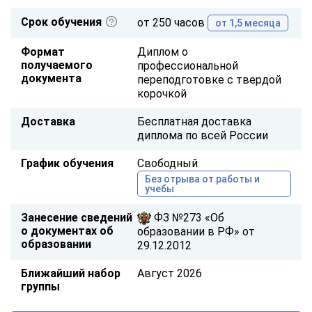
Срок обучения
от 250 часов
от 1,5 месяца
Формат
Диплом о
получаемого
профессиональной
документа
переподготовке с твердой
корочкой
Доставка
Бесплатная доставка
диплома по всей России
График обучения
Свободный
Без отрыва от работы и
учебы
Занесение сведений
ФЗ №273 «Об
о документах об
образовании в РФ» от
образовании
29.12.2012
Ближайший набор
Август 2026
группы