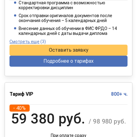
Стандартная программа с возможностью
3 849 руб.
корректировки дисциплин
/ 6 415 руб.
Срок отправки оригиналов документов после
окончания обучения – 5 календарных дней
При оплате в рассрочку на 12 месяцев
Внесение данных об обучении в ФИС ФРДО – 14
календарных дней с даты выдачи диплома
Смотреть еще
(3)
Оставить заявку
Подробнее о тарифах
Тариф VIP
800+ ч.
- 40%
59 380 руб.
/ 98 980 руб.
При оплате сразу