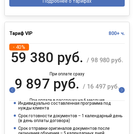
Подробнее о тарифах
Тариф VIP
800+ ч.
- 40%
59 380 руб.
/ 98 980 руб.
При оплате сразу
9 897 руб.
/ 16 497 руб.
При оплате в рассрочку на 6 месяцев
Индивидуально составленная программа под
4 949 руб.
нужды клиента
/ 8 249 руб.
Срок готовности документов – 1 календарный день
(в день оплаты договора)
При оплате в рассрочку на 12 месяцев
Срок отправки оригиналов документов после
окончания обучения – 5 календарных дней