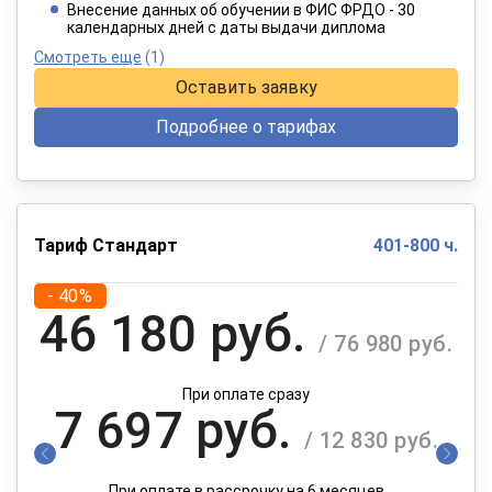
При оплате в рассрочку на 12 месяцев
Внесение данных об обучении в ФИС ФРДО - 30
календарных дней с даты выдачи диплома
Смотреть еще
(1)
Оставить заявку
Подробнее о тарифах
Тариф Стандарт
401-800 ч.
- 40%
46 180 руб.
/ 76 980 руб.
При оплате сразу
7 697 руб.
/ 12 830 руб.
При оплате в рассрочку на 6 месяцев