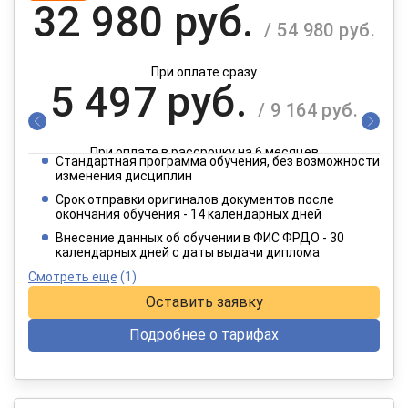
32 980 руб.
/ 54 980 руб.
При оплате сразу
5 497 руб.
/ 9 164 руб.
При оплате в рассрочку на 6 месяцев
Стандартная программа обучения, без возможности
2 749 руб.
изменения дисциплин
/ 4 582 руб.
Срок отправки оригиналов документов после
окончания обучения - 14 календарных дней
При оплате в рассрочку на 12 месяцев
Внесение данных об обучении в ФИС ФРДО - 30
календарных дней с даты выдачи диплома
Смотреть еще
(1)
Оставить заявку
Подробнее о тарифах