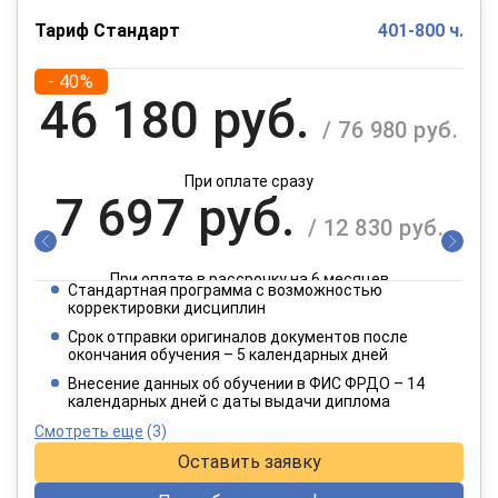
Тариф Стандарт
401-800 ч.
- 40%
46 180 руб.
/ 76 980 руб.
При оплате сразу
7 697 руб.
/ 12 830 руб.
При оплате в рассрочку на 6 месяцев
Стандартная программа с возможностью
3 849 руб.
корректировки дисциплин
/ 6 415 руб.
Срок отправки оригиналов документов после
окончания обучения – 5 календарных дней
При оплате в рассрочку на 12 месяцев
Внесение данных об обучении в ФИС ФРДО – 14
календарных дней с даты выдачи диплома
Смотреть еще
(3)
Оставить заявку