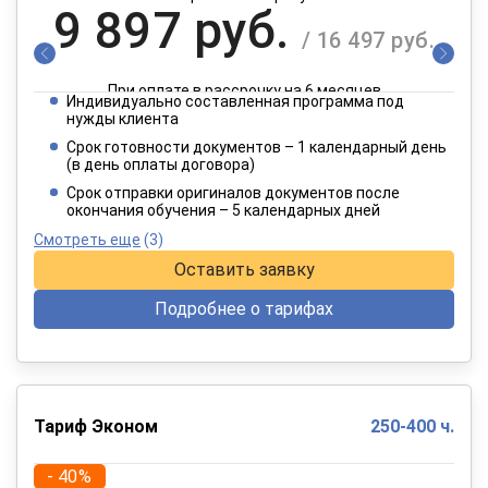
9 897 руб.
/ 16 497 руб.
При оплате в рассрочку на 6 месяцев
Индивидуально составленная программа под
4 949 руб.
нужды клиента
/ 8 249 руб.
Срок готовности документов – 1 календарный день
(в день оплаты договора)
При оплате в рассрочку на 12 месяцев
Срок отправки оригиналов документов после
окончания обучения – 5 календарных дней
Смотреть еще
(3)
Оставить заявку
Подробнее о тарифах
Тариф Эконом
250-400 ч.
- 40%