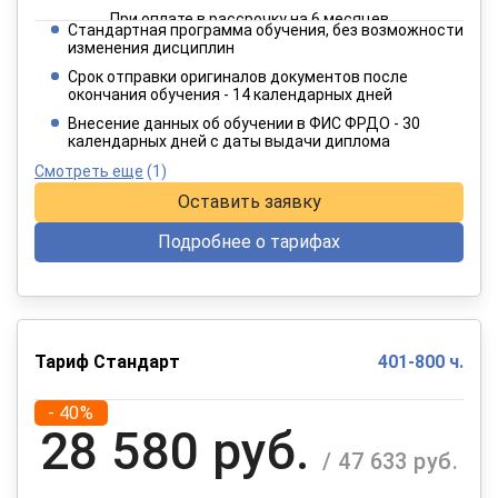
При оплате в рассрочку на 6 месяцев
Стандартная программа обучения, без возможности
1 924 руб.
изменения дисциплин
/ 3 206 руб.
Срок отправки оригиналов документов после
окончания обучения - 14 календарных дней
При оплате в рассрочку на 12 месяцев
Внесение данных об обучении в ФИС ФРДО - 30
календарных дней с даты выдачи диплома
Смотреть еще
(1)
Оставить заявку
Подробнее о тарифах
Тариф Стандарт
401-800 ч.
- 40%
28 580 руб.
/ 47 633 руб.