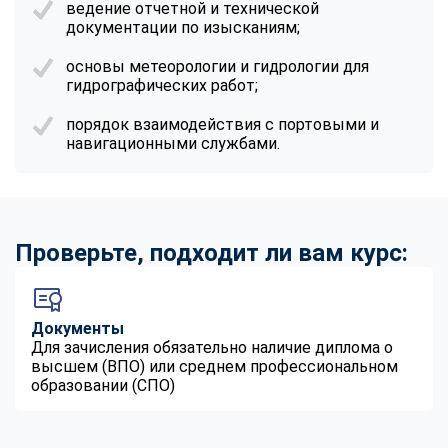
ведение отчетной и технической
online
документации по изысканиям;
основы метеорологии и гидрологии для
Мессенджеры
гидрографических работ;
Свяжитесь с нами через любой удобный мессенджер!
порядок взаимодействия с портовыми и
навигационными службами.
Telegram
WhatsApp
Vkontakte
EMail
Проверьте, подходит ли вам курс:
Max
Документы
Для зачисления обязательно наличие диплома о
высшем (ВПО) или среднем профессиональном
образовании (СПО)