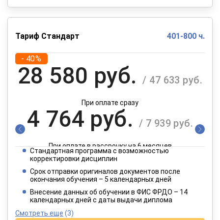
Тариф Стандарт
401-800 ч.
- 40%
28 580 руб.
/ 47 633 руб.
При оплате сразу
4 764 руб.
/ 7 939 руб.
При оплате в рассрочку на 6 месяцев
Стандартная программа с возможностью
2 382 руб.
корректировки дисциплин
/ 3 970 руб.
Срок отправки оригиналов документов после
окончания обучения – 5 календарных дней
При оплате в рассрочку на 12 месяцев
Внесение данных об обучении в ФИС ФРДО – 14
календарных дней с даты выдачи диплома
Смотреть еще
(3)