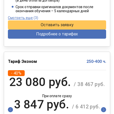
(в день оплаты договора)
При оплате в рассрочку на 12 месяцев
Срок отправки оригиналов документов после
окончания обучения – 5 календарных дней
Смотреть еще
(3)
Оставить заявку
Подробнее о тарифах
Тариф Эконом
250-400 ч.
- 40%
23 080 руб.
/ 38 467 руб.
При оплате сразу
3 847 руб.
/ 6 412 руб.