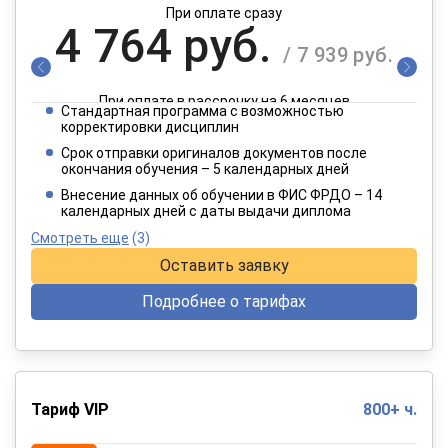
При оплате сразу
4 764 руб.
/ 7 939 руб.
При оплате в рассрочку на 6 месяцев
Стандартная программа с возможностью
2 382 руб.
корректировки дисциплин
/ 3 970 руб.
Срок отправки оригиналов документов после
окончания обучения – 5 календарных дней
При оплате в рассрочку на 12 месяцев
Внесение данных об обучении в ФИС ФРДО – 14
календарных дней с даты выдачи диплома
Смотреть еще
(3)
Оставить заявку
Подробнее о тарифах
Тариф VIP
800+ ч.