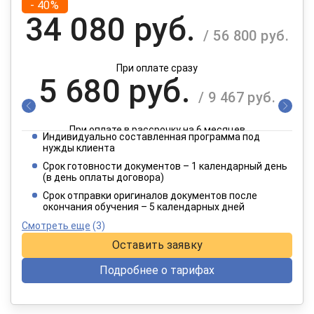
- 40%
34 080 руб.
/ 56 800 руб.
При оплате сразу
5 680 руб.
/ 9 467 руб.
При оплате в рассрочку на 6 месяцев
Индивидуально составленная программа под
2 840 руб.
нужды клиента
/ 4 734 руб.
Срок готовности документов – 1 календарный день
(в день оплаты договора)
При оплате в рассрочку на 12 месяцев
Срок отправки оригиналов документов после
окончания обучения – 5 календарных дней
Смотреть еще
(3)
Оставить заявку
Подробнее о тарифах