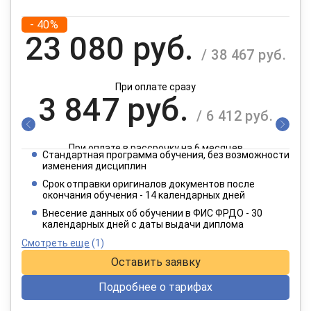
- 40%
23 080 руб.
/ 38 467 руб.
При оплате сразу
3 847 руб.
/ 6 412 руб.
При оплате в рассрочку на 6 месяцев
Стандартная программа обучения, без возможности
1 924 руб.
изменения дисциплин
/ 3 206 руб.
Срок отправки оригиналов документов после
окончания обучения - 14 календарных дней
При оплате в рассрочку на 12 месяцев
Внесение данных об обучении в ФИС ФРДО - 30
календарных дней с даты выдачи диплома
Смотреть еще
(1)
Оставить заявку
Подробнее о тарифах