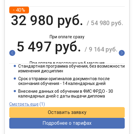
- 40%
32 980 руб.
/ 54 980 руб.
При оплате сразу
5 497 руб.
/ 9 164 руб.
При оплате в рассрочку на 6 месяцев
Стандартная программа обучения, без возможности
2 749 руб.
изменения дисциплин
/ 4 582 руб.
Срок отправки оригиналов документов после
окончания обучения - 14 календарных дней
При оплате в рассрочку на 12 месяцев
Внесение данных об обучении в ФИС ФРДО - 30
календарных дней с даты выдачи диплома
Смотреть еще
(1)
Оставить заявку
Подробнее о тарифах