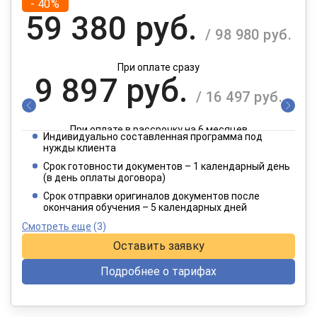
- 40%
59 380 руб.
/ 98 980 руб.
При оплате сразу
9 897 руб.
/ 16 497 руб.
При оплате в рассрочку на 6 месяцев
Индивидуально составленная программа под
4 949 руб.
нужды клиента
/ 8 249 руб.
Срок готовности документов – 1 календарный день
(в день оплаты договора)
При оплате в рассрочку на 12 месяцев
Срок отправки оригиналов документов после
окончания обучения – 5 календарных дней
Смотреть еще
(3)
Оставить заявку
Подробнее о тарифах