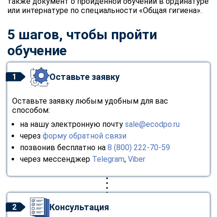
также документ о пройденной обучении в ординатуре
online
или интернатуре по специальности «Общая гигиена».
5 шагов, чтобы пройти
Мессенджеры
обучение
Свяжитесь с нами через любой удобный мессенджер!
Оставьте заявку
1
Telegram
WhatsApp
Оставьте заявку любым удобным для вас
Vkontakte
EMail
способом:
на нашу электронную почту
sale@ecodpo.ru
Max
через
форму обратной связи
позвонив бесплатно на
8 (800) 222-70-59
через мессенджер
Telegram
,
Viber
Консультация
2