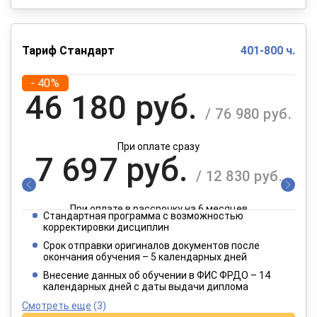
Тариф Стандарт
401-800 ч.
- 40%
46 180 руб.
/ 76 980 руб.
При оплате сразу
7 697 руб.
/ 12 830 руб.
При оплате в рассрочку на 6 месяцев
Стандартная программа с возможностью
3 849 руб.
корректировки дисциплин
/ 6 415 руб.
Срок отправки оригиналов документов после
окончания обучения – 5 календарных дней
При оплате в рассрочку на 12 месяцев
Внесение данных об обучении в ФИС ФРДО – 14
календарных дней с даты выдачи диплома
Смотреть еще
(3)