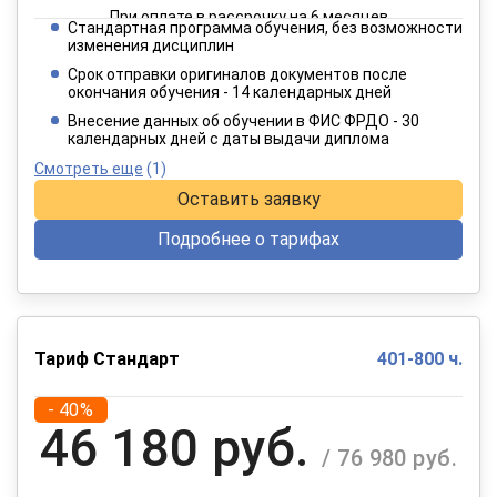
При оплате в рассрочку на 6 месяцев
Стандартная программа обучения, без возможности
2 749 руб.
изменения дисциплин
/ 4 582 руб.
Срок отправки оригиналов документов после
окончания обучения - 14 календарных дней
При оплате в рассрочку на 12 месяцев
Внесение данных об обучении в ФИС ФРДО - 30
календарных дней с даты выдачи диплома
Смотреть еще
(1)
Оставить заявку
Подробнее о тарифах
Тариф Стандарт
401-800 ч.
- 40%
46 180 руб.
/ 76 980 руб.