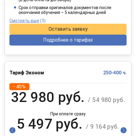
При оплате в рассрочку на 12 месяцев
Срок отправки оригиналов документов после
окончания обучения – 5 календарных дней
Смотреть еще
(3)
Оставить заявку
Подробнее о тарифах
Тариф Эконом
250-400 ч.
- 40%
32 980 руб.
/ 54 980 руб.
При оплате сразу
5 497 руб.
/ 9 164 руб.