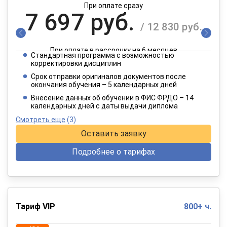
При оплате сразу
7 697 руб.
/ 12 830 руб.
При оплате в рассрочку на 6 месяцев
Стандартная программа с возможностью
3 849 руб.
корректировки дисциплин
/ 6 415 руб.
Срок отправки оригиналов документов после
окончания обучения – 5 календарных дней
При оплате в рассрочку на 12 месяцев
Внесение данных об обучении в ФИС ФРДО – 14
календарных дней с даты выдачи диплома
Смотреть еще
(3)
Оставить заявку
Подробнее о тарифах
Тариф VIP
800+ ч.