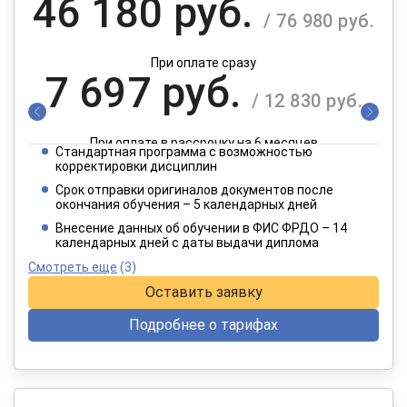
46 180 руб.
/ 76 980 руб.
При оплате сразу
7 697 руб.
/ 12 830 руб.
При оплате в рассрочку на 6 месяцев
Стандартная программа с возможностью
3 849 руб.
корректировки дисциплин
/ 6 415 руб.
Срок отправки оригиналов документов после
окончания обучения – 5 календарных дней
При оплате в рассрочку на 12 месяцев
Внесение данных об обучении в ФИС ФРДО – 14
календарных дней с даты выдачи диплома
Смотреть еще
(3)
Оставить заявку
Подробнее о тарифах