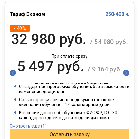
Тариф Эконом
250-400 ч.
- 40%
32 980 руб.
/ 54 980 руб.
При оплате сразу
5 497 руб.
/ 9 164 руб.
При оплате в рассрочку на 6 месяцев
Стандартная программа обучения, без возможности
2 749 руб.
изменения дисциплин
/ 4 582 руб.
Срок отправки оригиналов документов после
окончания обучения - 14 календарных дней
При оплате в рассрочку на 12 месяцев
Внесение данных об обучении в ФИС ФРДО - 30
календарных дней с даты выдачи диплома
Смотреть еще
(1)
Оставить заявку