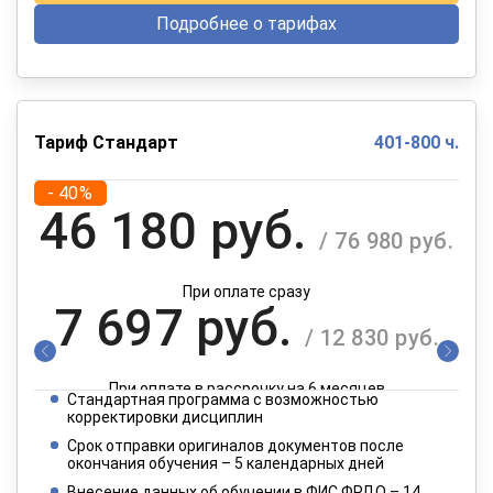
Подробнее о тарифах
Тариф Стандарт
401-800 ч.
- 40%
46 180 руб.
/ 76 980 руб.
При оплате сразу
7 697 руб.
/ 12 830 руб.
При оплате в рассрочку на 6 месяцев
Стандартная программа с возможностью
3 849 руб.
корректировки дисциплин
/ 6 415 руб.
Срок отправки оригиналов документов после
окончания обучения – 5 календарных дней
При оплате в рассрочку на 12 месяцев
Внесение данных об обучении в ФИС ФРДО – 14