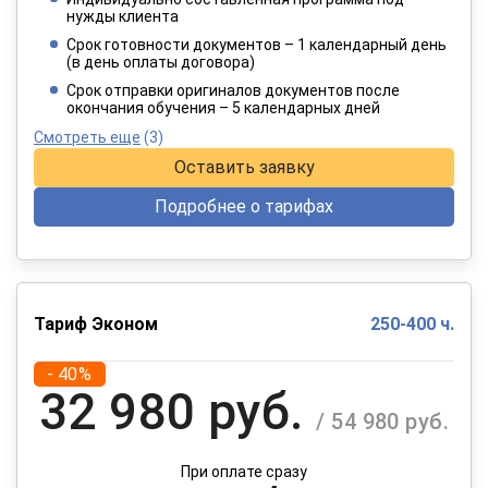
4 949 руб.
нужды клиента
/ 8 249 руб.
Срок готовности документов – 1 календарный день
(в день оплаты договора)
При оплате в рассрочку на 12 месяцев
Срок отправки оригиналов документов после
окончания обучения – 5 календарных дней
Смотреть еще
(3)
Оставить заявку
Подробнее о тарифах
Тариф Эконом
250-400 ч.
- 40%
32 980 руб.
/ 54 980 руб.
При оплате сразу