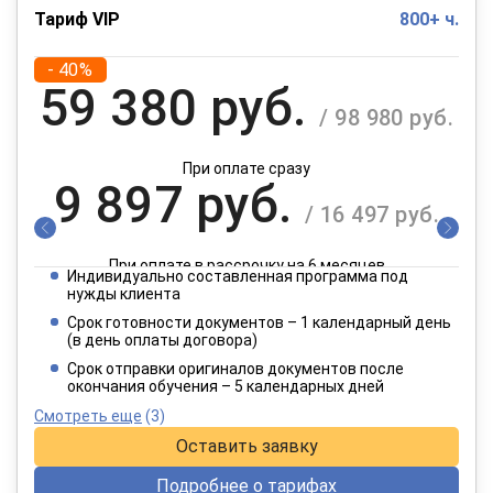
Тариф VIP
800+ ч.
- 40%
59 380 руб.
/ 98 980 руб.
При оплате сразу
9 897 руб.
/ 16 497 руб.
При оплате в рассрочку на 6 месяцев
Индивидуально составленная программа под
4 949 руб.
нужды клиента
/ 8 249 руб.
Срок готовности документов – 1 календарный день
(в день оплаты договора)
При оплате в рассрочку на 12 месяцев
Срок отправки оригиналов документов после
окончания обучения – 5 календарных дней
Смотреть еще
(3)
Оставить заявку
Подробнее о тарифах