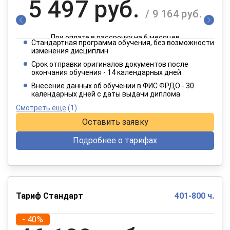
5 497 руб.
/ 9 164 руб.
При оплате в рассрочку на 6 месяцев
Стандартная программа обучения, без возможности
2 749 руб.
изменения дисциплин
/ 4 582 руб.
Срок отправки оригиналов документов после
окончания обучения - 14 календарных дней
При оплате в рассрочку на 12 месяцев
Внесение данных об обучении в ФИС ФРДО - 30
календарных дней с даты выдачи диплома
Смотреть еще
(1)
Оставить заявку
Подробнее о тарифах
Тариф Стандарт
401-800 ч.
- 40%