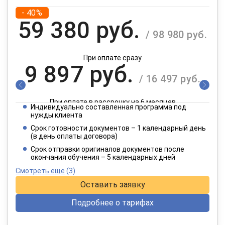
- 40%
59 380 руб.
/ 98 980 руб.
При оплате сразу
9 897 руб.
/ 16 497 руб.
При оплате в рассрочку на 6 месяцев
Индивидуально составленная программа под
4 949 руб.
нужды клиента
/ 8 249 руб.
Срок готовности документов – 1 календарный день
(в день оплаты договора)
При оплате в рассрочку на 12 месяцев
Срок отправки оригиналов документов после
окончания обучения – 5 календарных дней
Смотреть еще
(3)
Оставить заявку
Подробнее о тарифах