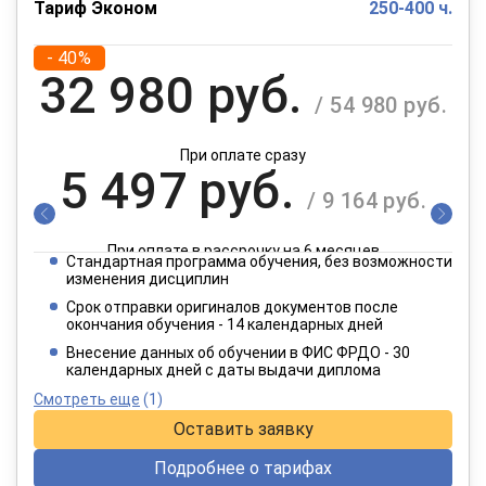
Тариф Эконом
250-400 ч.
- 40%
32 980 руб.
/ 54 980 руб.
При оплате сразу
5 497 руб.
/ 9 164 руб.
При оплате в рассрочку на 6 месяцев
Стандартная программа обучения, без возможности
2 749 руб.
изменения дисциплин
/ 4 582 руб.
Срок отправки оригиналов документов после
окончания обучения - 14 календарных дней
При оплате в рассрочку на 12 месяцев
Внесение данных об обучении в ФИС ФРДО - 30
календарных дней с даты выдачи диплома
Смотреть еще
(1)
Оставить заявку
Подробнее о тарифах