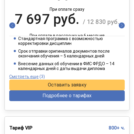
При оплате сразу
7 697 руб.
/ 12 830 руб.
При оплате в рассрочку на 6 месяцев
Стандартная программа с возможностью
3 849 руб.
корректировки дисциплин
/ 6 415 руб.
Срок отправки оригиналов документов после
окончания обучения – 5 календарных дней
При оплате в рассрочку на 12 месяцев
Внесение данных об обучении в ФИС ФРДО – 14
календарных дней с даты выдачи диплома
Смотреть еще
(3)
Оставить заявку
Подробнее о тарифах
Тариф VIP
800+ ч.