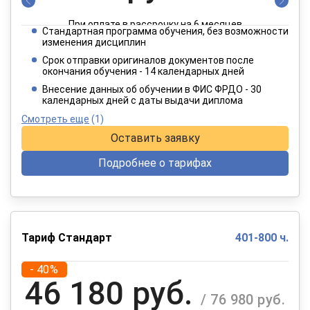
При оплате в рассрочку на 6 месяцев
Стандартная программа обучения, без возможности
2 749 руб.
изменения дисциплин
/ 4 582 руб.
Срок отправки оригиналов документов после
окончания обучения - 14 календарных дней
При оплате в рассрочку на 12 месяцев
Внесение данных об обучении в ФИС ФРДО - 30
календарных дней с даты выдачи диплома
Смотреть еще
(1)
Оставить заявку
Подробнее о тарифах
Тариф Стандарт
401-800 ч.
- 40%
46 180 руб.
/ 76 980 руб.