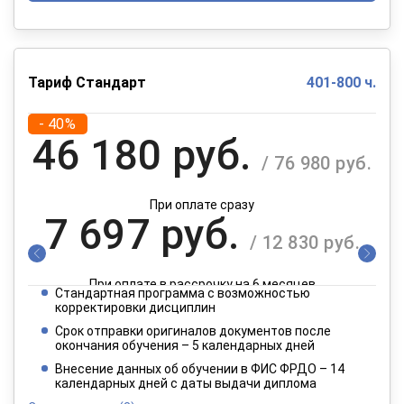
Тариф Стандарт
401-800 ч.
- 40%
46 180 руб.
/ 76 980 руб.
При оплате сразу
7 697 руб.
/ 12 830 руб.
При оплате в рассрочку на 6 месяцев
Стандартная программа с возможностью
3 849 руб.
корректировки дисциплин
/ 6 415 руб.
Срок отправки оригиналов документов после
окончания обучения – 5 календарных дней
При оплате в рассрочку на 12 месяцев
Внесение данных об обучении в ФИС ФРДО – 14
календарных дней с даты выдачи диплома