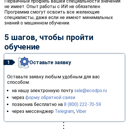
Первичный профиль вашей специальности значения
online
не имеет. Опыт работы с ИИ не обязателен.
Программа смогут освоить все желающие
специалисты, даже если не имеют минимальных
Мессенджеры
знаний о машинном обучении.
Свяжитесь с нами через любой удобный мессенджер!
5 шагов, чтобы пройти
обучение
Telegram
WhatsApp
Vkontakte
EMail
Оставьте заявку
1
Max
Оставьте заявку любым удобным для вас
способом:
на нашу электронную почту
sale@ecodpo.ru
через
форму обратной связи
позвонив бесплатно на
8 (800) 222-70-59
через мессенджер
Telegram
,
Viber