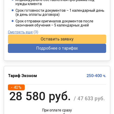
3 849 руб.
нужды клиента
/ 6 414 руб.
Срок готовности документов – 1 календарный день
(в день оплаты договора)
При оплате в рассрочку на 12 месяцев
Срок отправки оригиналов документов после
окончания обучения – 5 календарных дней
Смотреть еще
(3)
Оставить заявку
Подробнее о тарифах
Тариф Эконом
250-400 ч.
- 40%
28 580 руб.
/ 47 633 руб.
При оплате сразу