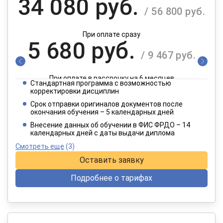
34 080 руб.
/ 56 800 руб.
При оплате сразу
5 680 руб.
/ 9 467 руб.
При оплате в рассрочку на 6 месяцев
Стандартная программа с возможностью
2 840 руб.
корректировки дисциплин
/ 4 734 руб.
Срок отправки оригиналов документов после
окончания обучения – 5 календарных дней
При оплате в рассрочку на 12 месяцев
Внесение данных об обучении в ФИС ФРДО – 14
календарных дней с даты выдачи диплома
Смотреть еще
(3)
Оставить заявку
Подробнее о тарифах