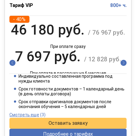
Тариф VIP
800+ ч.
- 40%
46 180 руб.
/ 76 967 руб.
При оплате сразу
7 697 руб.
/ 12 828 руб.
При оплате в рассрочку на 6 месяцев
Индивидуально составленная программа под
3 849 руб.
нужды клиента
/ 6 414 руб.
Срок готовности документов – 1 календарный день
(в день оплаты договора)
При оплате в рассрочку на 12 месяцев
Срок отправки оригиналов документов после
окончания обучения – 5 календарных дней
Смотреть еще
(3)
Оставить заявку
Подробнее о тарифах