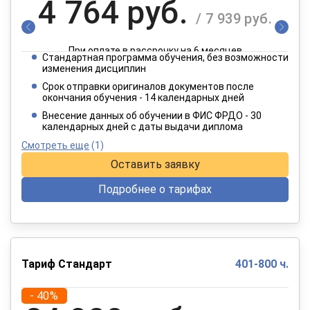
4 764 руб.
/ 7 939 руб.
При оплате в рассрочку на 6 месяцев
Стандартная программа обучения, без возможности
2 382 руб.
изменения дисциплин
/ 3 970 руб.
Срок отправки оригиналов документов после
окончания обучения - 14 календарных дней
При оплате в рассрочку на 12 месяцев
Внесение данных об обучении в ФИС ФРДО - 30
календарных дней с даты выдачи диплома
Смотреть еще
(1)
Оставить заявку
Подробнее о тарифах
Тариф Стандарт
401-800 ч.
- 40%