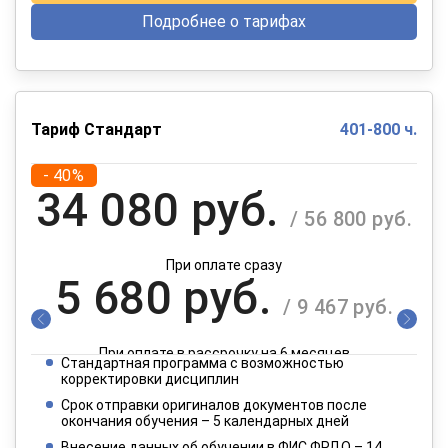
Подробнее о тарифах
Тариф Стандарт
401-800 ч.
- 40%
34 080 руб.
/ 56 800 руб.
При оплате сразу
5 680 руб.
/ 9 467 руб.
При оплате в рассрочку на 6 месяцев
Стандартная программа с возможностью
2 840 руб.
корректировки дисциплин
/ 4 734 руб.
Срок отправки оригиналов документов после
окончания обучения – 5 календарных дней
При оплате в рассрочку на 12 месяцев
Внесение данных об обучении в ФИС ФРДО – 14