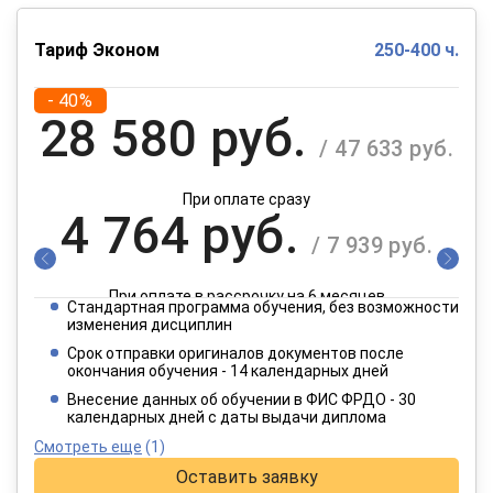
Тариф Эконом
250-400 ч.
- 40%
28 580 руб.
/ 47 633 руб.
При оплате сразу
4 764 руб.
/ 7 939 руб.
При оплате в рассрочку на 6 месяцев
Стандартная программа обучения, без возможности
2 382 руб.
изменения дисциплин
/ 3 970 руб.
Срок отправки оригиналов документов после
окончания обучения - 14 календарных дней
При оплате в рассрочку на 12 месяцев
Внесение данных об обучении в ФИС ФРДО - 30
календарных дней с даты выдачи диплома
Смотреть еще
(1)
Оставить заявку