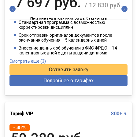
7 697 руб.
/ 12 830 руб.
При оплате в рассрочку на 6 месяцев
Стандартная программа с возможностью
3 849 руб.
корректировки дисциплин
/ 6 415 руб.
Срок отправки оригиналов документов после
окончания обучения – 5 календарных дней
При оплате в рассрочку на 12 месяцев
Внесение данных об обучении в ФИС ФРДО – 14
календарных дней с даты выдачи диплома
Смотреть еще
(3)
Оставить заявку
Подробнее о тарифах
Тариф VIP
800+ ч.
- 40%