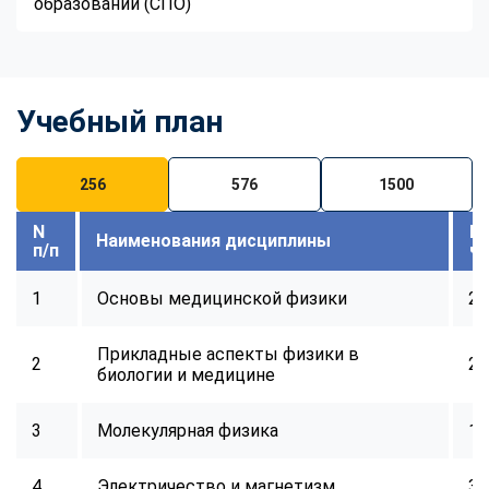
образовании (СПО)
Учебный план
256
576
1500
N
В
Наименования дисциплины
п/п
ч
1
Основы медицинской физики
24
Прикладные аспекты физики в
2
24
биологии и медицине
3
Молекулярная физика
16
4
Электричество и магнетизм
32