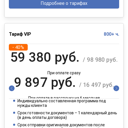
Подробнее о тарифах
Тариф VIP
800+ ч.
- 40%
59 380 руб.
/ 98 980 руб.
При оплате сразу
9 897 руб.
/ 16 497 руб.
При оплате в рассрочку на 6 месяцев
Индивидуально составленная программа под
4 949 руб.
нужды клиента
/ 8 249 руб.
Срок готовности документов – 1 календарный день
(в день оплаты договора)
При оплате в рассрочку на 12 месяцев
Срок отправки оригиналов документов после