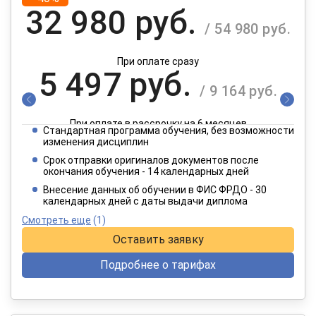
32 980 руб.
/ 54 980 руб.
При оплате сразу
5 497 руб.
/ 9 164 руб.
При оплате в рассрочку на 6 месяцев
Стандартная программа обучения, без возможности
2 749 руб.
изменения дисциплин
/ 4 582 руб.
Срок отправки оригиналов документов после
окончания обучения - 14 календарных дней
При оплате в рассрочку на 12 месяцев
Внесение данных об обучении в ФИС ФРДО - 30
календарных дней с даты выдачи диплома
Смотреть еще
(1)
Оставить заявку
Подробнее о тарифах