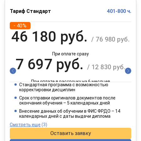
Тариф Стандарт
401-800 ч.
- 40%
46 180 руб.
/ 76 980 руб.
При оплате сразу
7 697 руб.
/ 12 830 руб.
При оплате в рассрочку на 6 месяцев
Стандартная программа с возможностью
3 849 руб.
корректировки дисциплин
/ 6 415 руб.
Срок отправки оригиналов документов после
окончания обучения – 5 календарных дней
При оплате в рассрочку на 12 месяцев
Внесение данных об обучении в ФИС ФРДО – 14
календарных дней с даты выдачи диплома
Смотреть еще
(3)
Оставить заявку