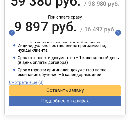
59 380 руб.
/ 98 980 руб.
При оплате сразу
9 897 руб.
/ 16 497 руб.
При оплате в рассрочку на 6 месяцев
Индивидуально составленная программа под
4 949 руб.
нужды клиента
/ 8 249 руб.
Срок готовности документов – 1 календарный день
(в день оплаты договора)
При оплате в рассрочку на 12 месяцев
Срок отправки оригиналов документов после
окончания обучения – 5 календарных дней
Смотреть еще
(3)
Оставить заявку
Подробнее о тарифах