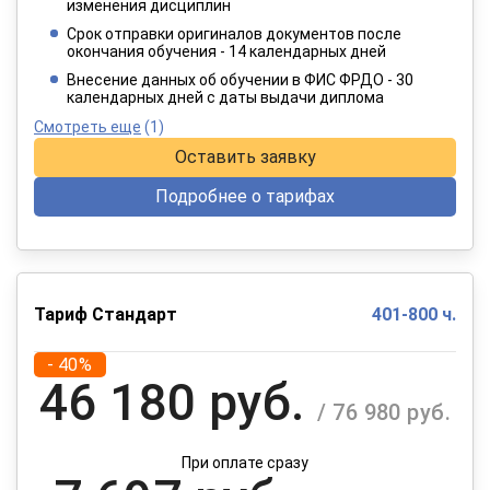
2 749 руб.
изменения дисциплин
/ 4 582 руб.
Срок отправки оригиналов документов после
окончания обучения - 14 календарных дней
При оплате в рассрочку на 12 месяцев
Внесение данных об обучении в ФИС ФРДО - 30
календарных дней с даты выдачи диплома
Смотреть еще
(1)
Оставить заявку
Подробнее о тарифах
Тариф Стандарт
401-800 ч.
- 40%
46 180 руб.
/ 76 980 руб.
При оплате сразу