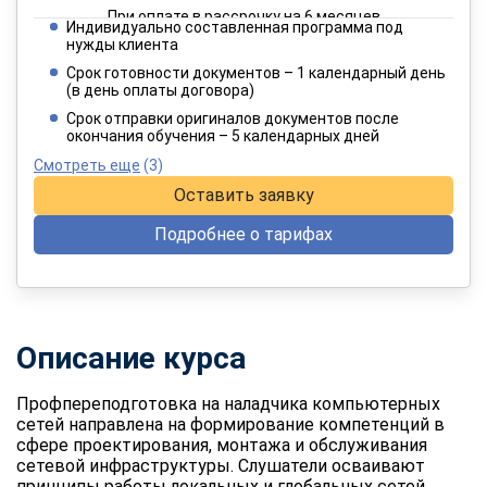
При оплате в рассрочку на 6 месяцев
Индивидуально составленная программа под
4 949 руб.
нужды клиента
/ 8 249 руб.
Срок готовности документов – 1 календарный день
(в день оплаты договора)
При оплате в рассрочку на 12 месяцев
Срок отправки оригиналов документов после
окончания обучения – 5 календарных дней
Смотреть еще
(3)
Оставить заявку
Подробнее о тарифах
Описание курса
Профпереподготовка на наладчика компьютерных
сетей
направлена на формирование компетенций в
сфере проектирования, монтажа и обслуживания
сетевой инфраструктуры. Слушатели осваивают
принципы работы локальных и глобальных сетей,