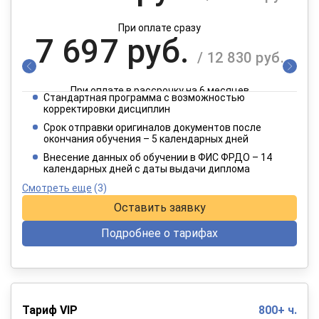
При оплате сразу
7 697 руб.
/ 12 830 руб.
При оплате в рассрочку на 6 месяцев
Стандартная программа с возможностью
3 849 руб.
корректировки дисциплин
/ 6 415 руб.
Срок отправки оригиналов документов после
окончания обучения – 5 календарных дней
При оплате в рассрочку на 12 месяцев
Внесение данных об обучении в ФИС ФРДО – 14
календарных дней с даты выдачи диплома
Смотреть еще
(3)
Оставить заявку
Подробнее о тарифах
Тариф VIP
800+ ч.