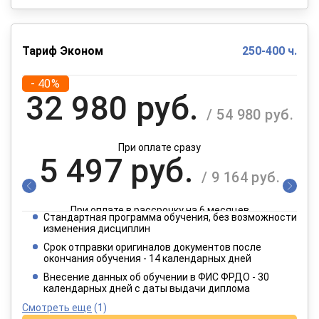
Тариф Эконом
250-400 ч.
- 40%
32 980 руб.
/ 54 980 руб.
При оплате сразу
5 497 руб.
/ 9 164 руб.
При оплате в рассрочку на 6 месяцев
Стандартная программа обучения, без возможности
2 749 руб.
изменения дисциплин
/ 4 582 руб.
Срок отправки оригиналов документов после
окончания обучения - 14 календарных дней
При оплате в рассрочку на 12 месяцев
Внесение данных об обучении в ФИС ФРДО - 30
календарных дней с даты выдачи диплома
Смотреть еще
(1)