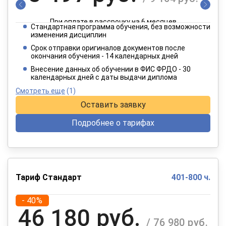
При оплате в рассрочку на 6 месяцев
Стандартная программа обучения, без возможности
2 749 руб.
изменения дисциплин
/ 4 582 руб.
Срок отправки оригиналов документов после
окончания обучения - 14 календарных дней
При оплате в рассрочку на 12 месяцев
Внесение данных об обучении в ФИС ФРДО - 30
календарных дней с даты выдачи диплома
Смотреть еще
(1)
Оставить заявку
Подробнее о тарифах
Тариф Стандарт
401-800 ч.
- 40%
46 180 руб.
/ 76 980 руб.