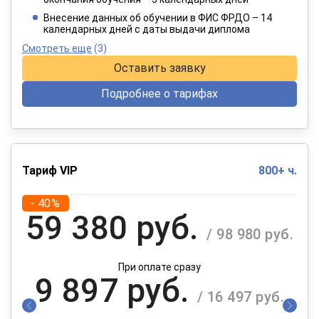
При оплате в рассрочку на 12 месяцев
Внесение данных об обучении в ФИС ФРДО – 14
календарных дней с даты выдачи диплома
Смотреть еще
(3)
Оставить заявку
Подробнее о тарифах
Тариф VIP
800+ ч.
- 40%
59 380 руб.
/ 98 980 руб.
При оплате сразу
9 897 руб.
/ 16 497 руб.