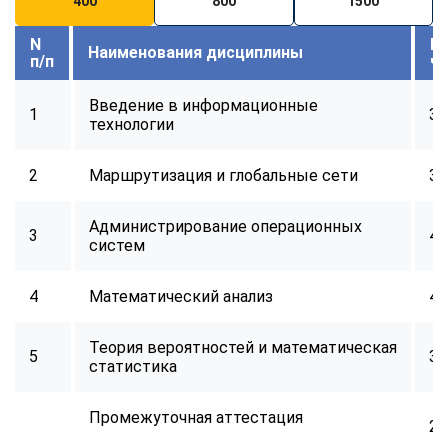
400
800
1500
online
N
В
Наименования дисциплины
п/п
ч
Мессенджеры
Свяжитесь с нами через любой удобный мессенджер!
Введение в информационные
1
32
технологии
Telegram
WhatsApp
2
Маршрутизация и глобальные сети
32
Vkontakte
EMail
Администрирование операционных
3
40
систем
Max
4
Математический анализ
40
Теория вероятностей и математическая
5
32
статистика
Промежуточная аттестация
2