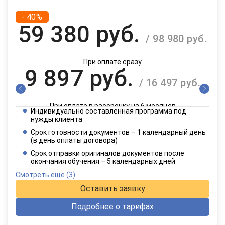
- 40%
59 380 руб.
/ 98 980 руб.
При оплате сразу
9 897 руб.
/ 16 497 руб.
При оплате в рассрочку на 6 месяцев
Индивидуально составленная программа под
4 949 руб.
нужды клиента
/ 8 249 руб.
Срок готовности документов – 1 календарный день
(в день оплаты договора)
При оплате в рассрочку на 12 месяцев
Срок отправки оригиналов документов после
окончания обучения – 5 календарных дней
Смотреть еще
(3)
Оставить заявку
Подробнее о тарифах