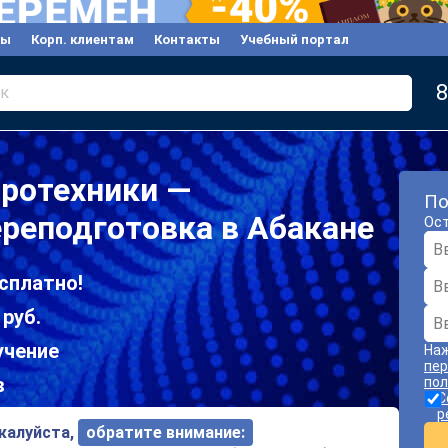
вы
Корп. клиентам
Контакты
Учебный портал
8
к
ротехники —
По
реподготовка в Абакане
Ост
сплатно!
 руб.
учение
Наж
пер
в
пол
С
р
ожалуйста,
обратите внимание: