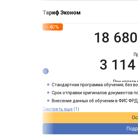
Тариф Эконом
- 40%
18 680
П
3 114
При оплате 
Стандартная программа обучения, без 
1 557
Срок отправки оригиналов документов по
Внесение данных об обучении в ФИС ФРД
При оплате 
Смотреть еще
(1)
Ос
Подр