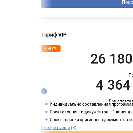
Подр
Тариф VIP
- 40%
26 180
П
4 364
При оплате 
Индивидуально составленная программа
2 182
Срок готовности документов – 1 календа
Срок отправки оригиналов документов п
При оплате 
Смотреть еще
(3)