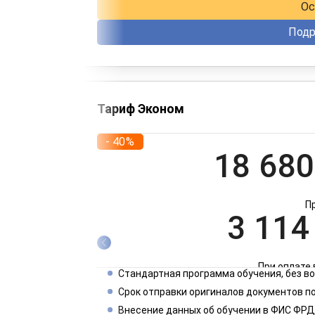
Ос
Подр
Тариф Эконом
- 40%
18 680
П
3 114
При оплате 
Стандартная программа обучения, без 
1 557
Срок отправки оригиналов документов по
Внесение данных об обучении в ФИС ФРД