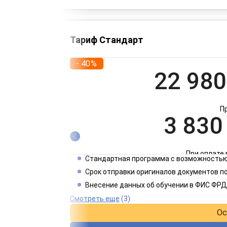
Тариф Стандарт
- 40%
22 980
П
3 830
При оплате 
Стандартная программа с возможностью
1 915
Срок отправки оригиналов документов п
Внесение данных об обучении в ФИС ФРД
При оплате 
Смотреть еще
(3)
Ос