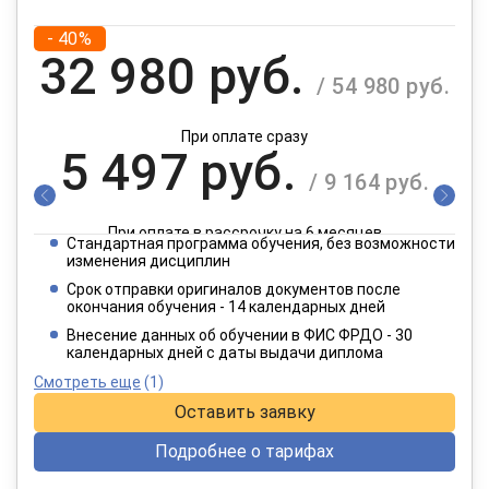
- 40%
32 980 руб.
/ 54 980 руб.
При оплате сразу
5 497 руб.
/ 9 164 руб.
При оплате в рассрочку на 6 месяцев
Стандартная программа обучения, без возможности
2 749 руб.
изменения дисциплин
/ 4 582 руб.
Срок отправки оригиналов документов после
окончания обучения - 14 календарных дней
При оплате в рассрочку на 12 месяцев
Внесение данных об обучении в ФИС ФРДО - 30
календарных дней с даты выдачи диплома
Смотреть еще
(1)
Оставить заявку
Подробнее о тарифах