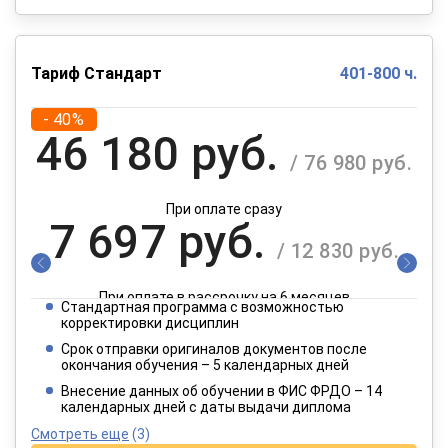
Тариф Стандарт
401-800 ч.
- 40%
46 180 руб.
/ 76 980 руб.
При оплате сразу
7 697 руб.
/ 12 830 руб.
При оплате в рассрочку на 6 месяцев
Стандартная программа с возможностью
3 849 руб.
корректировки дисциплин
/ 6 415 руб.
Срок отправки оригиналов документов после
окончания обучения – 5 календарных дней
При оплате в рассрочку на 12 месяцев
Внесение данных об обучении в ФИС ФРДО – 14
календарных дней с даты выдачи диплома
Смотреть еще
(3)