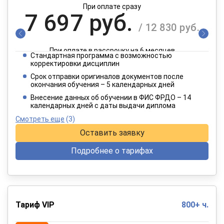
При оплате сразу
7 697 руб.
/ 12 830 руб.
При оплате в рассрочку на 6 месяцев
Стандартная программа с возможностью
3 849 руб.
корректировки дисциплин
/ 6 415 руб.
Срок отправки оригиналов документов после
окончания обучения – 5 календарных дней
При оплате в рассрочку на 12 месяцев
Внесение данных об обучении в ФИС ФРДО – 14
календарных дней с даты выдачи диплома
Смотреть еще
(3)
Оставить заявку
Подробнее о тарифах
Тариф VIP
800+ ч.