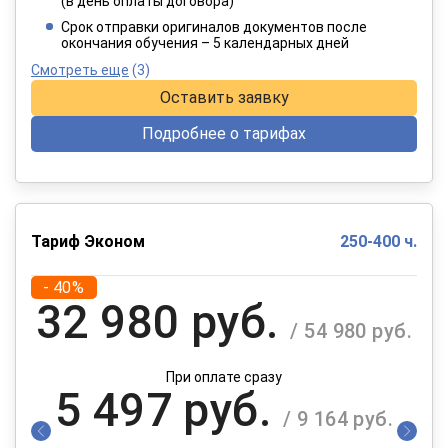
(в день оплаты договора)
При оплате в рассрочку на 12 месяцев
Срок отправки оригиналов документов после
окончания обучения – 5 календарных дней
Смотреть еще
(3)
Оставить заявку
Подробнее о тарифах
Тариф Эконом
250-400 ч.
- 40%
32 980 руб.
/ 54 980 руб.
При оплате сразу
5 497 руб.
/ 9 164 руб.