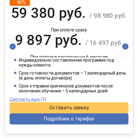
- 40%
59 380 руб.
/ 98 980 руб.
При оплате сразу
9 897 руб.
/ 16 497 руб.
При оплате в рассрочку на 6 месяцев
Индивидуально составленная программа под
4 949 руб.
нужды клиента
/ 8 249 руб.
Срок готовности документов – 1 календарный день
(в день оплаты договора)
При оплате в рассрочку на 12 месяцев
Срок отправки оригиналов документов после
окончания обучения – 5 календарных дней
Смотреть еще
(3)
Оставить заявку
Подробнее о тарифах