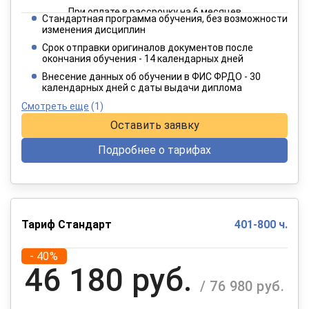
При оплате в рассрочку на 6 месяцев
Стандартная программа обучения, без возможности
2 749 руб.
изменения дисциплин
/ 4 582 руб.
Срок отправки оригиналов документов после
окончания обучения - 14 календарных дней
При оплате в рассрочку на 12 месяцев
Внесение данных об обучении в ФИС ФРДО - 30
календарных дней с даты выдачи диплома
Смотреть еще
(1)
Оставить заявку
Подробнее о тарифах
Тариф Стандарт
401-800 ч.
- 40%
46 180 руб.
/ 76 980 руб.