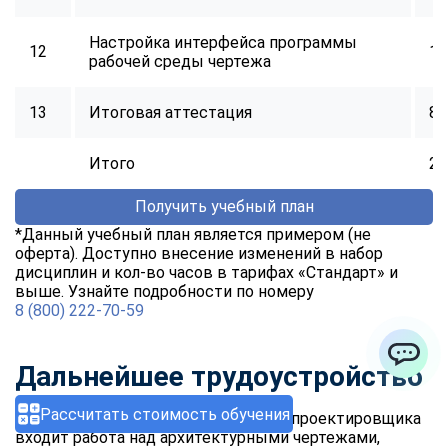
Настройка интерфейса программы
12
16
рабочей среды чертежа
13
Итоговая аттестация
8
Итого
25
Получить учебный план
*Данный учебный план является примером (не
оферта). Доступно внесение изменений в набор
дисциплин и кол-во часов в тарифах «Стандарт» и
выше. Узнайте подробности по номеру
8 (800) 222-70-59
Дальнейшее трудоустройство
ChatApp
Рассчитать стоимость обучения
В основные обязанности инженера-проектировщика
входит работа над архитектурными чертежами,