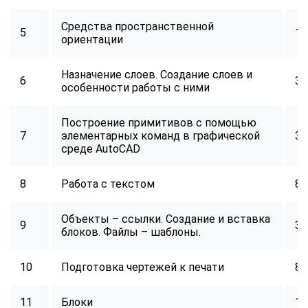
online
Средства пространственной
5
16
ориентации
Мессенджеры
Свяжитесь с нами через любой удобный мессенджер!
Назначение слоев. Создание слоев и
6
32
особенности работы с ними
Telegram
WhatsApp
Построение примитивов с помощью
7
элементарных команд в графической
32
Vkontakte
EMail
среде AutoCAD
Max
8
Работа с текстом
8
Объекты – ссылки. Создание и вставка
9
32
блоков. Файлы – шаблоны.
10
Подготовка чертежей к печати
8
11
Блоки
16