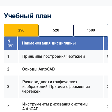
Учебный план
256
520
1500
N
В
Наименования дисциплины
п/п
ч
1
Принципы построения чертежей
8
2
Основы AutoCAD
16
Разновидности графических
3
изображений. Правила оформления
32
чертежей
Инструменты рисования системы
4
32
AutoCAD
ChatApp