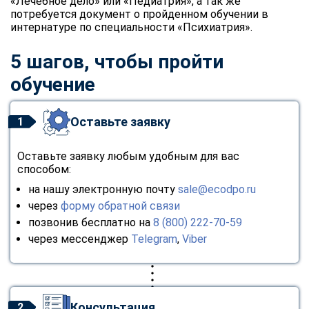
«Лечебное дело» или «Педиатрия», а так же
потребуется документ о пройденном обучении в
интернатуре по специальности «Психиатрия».
5 шагов, чтобы пройти
обучение
Оставьте заявку
1
Оставьте заявку любым удобным для вас
способом:
на нашу электронную почту
sale@ecodpo.ru
через
форму обратной связи
позвонив бесплатно на
8 (800) 222-70-59
через мессенджер
Telegram
,
Viber
ChatApp
Консультация
2