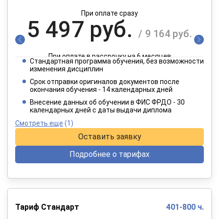
При оплате сразу
5 497 руб.
/ 9 164 руб.
При оплате в рассрочку на 6 месяцев
Стандартная программа обучения, без возможности
2 749 руб.
изменения дисциплин
/ 4 582 руб.
Срок отправки оригиналов документов после
окончания обучения - 14 календарных дней
При оплате в рассрочку на 12 месяцев
Внесение данных об обучении в ФИС ФРДО - 30
календарных дней с даты выдачи диплома
Смотреть еще
(1)
Оставить заявку
Подробнее о тарифах
Тариф Стандарт
401-800 ч.