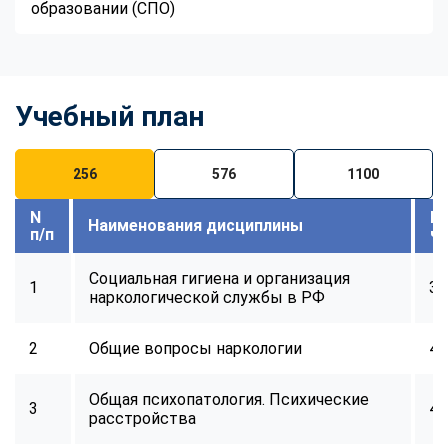
образовании (СПО)
Учебный план
256
576
1100
N
В
Наименования дисциплины
п/п
ч
Социальная гигиена и организация
1
32
наркологической службы в РФ
2
Общие вопросы наркологии
40
Общая психопатология. Психические
3
40
расстройства