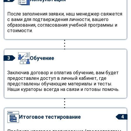
online
После заполнения заявки, наш менеджер свяжется
с вами для подтверждения личности, вашего
Мессенджеры
образования, согласования учебной программы и
стоимости.
Свяжитесь с нами через любой удобный мессенджер!
Telegram
WhatsApp
Обучение
3
Vkontakte
EMail
Заключив договор и оплатив обучение, вам будет
Max
предоставлен доступ в личный кабинет, где
представлены обучающие материалы и тесты.
Наши кураторы всегда на связи и готовы помочь.
Итоговое тестирование
4