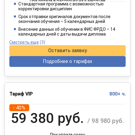
При оплате в рассрочку на 6 месяцев
Стандартная программа с возможностью
3 849 руб.
корректировки дисциплин
/ 6 415 руб.
Срок отправки оригиналов документов после
окончания обучения – 5 календарных дней
При оплате в рассрочку на 12 месяцев
Внесение данных об обучении в ФИС ФРДО – 14
календарных дней с даты выдачи диплома
Смотреть еще
(3)
Оставить заявку
Подробнее о тарифах
Тариф VIP
800+ ч.
- 40%
59 380 руб.
/ 98 980 руб.
При оплате сразу