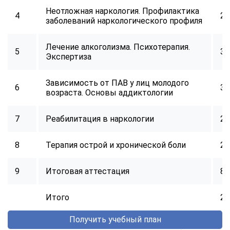
Неотложная наркология. Профилактика
4
24
заболеваний наркологического профиля
Лечение алкоголизма. Психотерапия.
5
32
Экспертиза
Зависимость от ПАВ у лиц молодого
6
32
возраста. Основы аддиктологии
7
Реабилитация в наркологии
24
8
Терапия острой и хронической боли
24
9
Итоговая аттестация
8
Итого
25
Получить учебный план