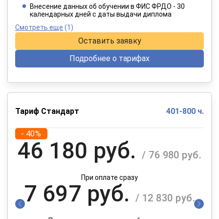
При оплате в рассрочку на 12 месяцев
Внесение данных об обучении в ФИС ФРДО - 30
календарных дней с даты выдачи диплома
Смотреть еще
(1)
Оставить заявку
Подробнее о тарифах
Тариф Стандарт
401-800 ч.
- 40%
46 180 руб.
/ 76 980 руб.
При оплате сразу
7 697 руб.
/ 12 830 руб.