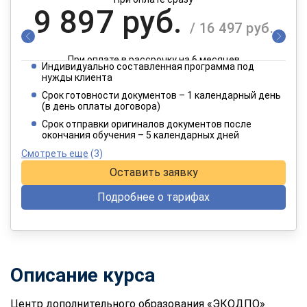
9 897 руб.
/ 16 497 руб.
При оплате в рассрочку на 6 месяцев
Индивидуально составленная программа под
4 949 руб.
нужды клиента
/ 8 249 руб.
Срок готовности документов – 1 календарный день
(в день оплаты договора)
При оплате в рассрочку на 12 месяцев
Срок отправки оригиналов документов после
окончания обучения – 5 календарных дней
Смотреть еще
(3)
Оставить заявку
Подробнее о тарифах
Описание курса
Центр дополнительного образования «ЭКОДПО»