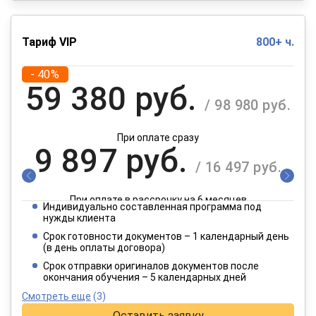
Тариф VIP
800+ ч.
- 40%
59 380 руб.
/ 98 980 руб.
При оплате сразу
9 897 руб.
/ 16 497 руб.
При оплате в рассрочку на 6 месяцев
Индивидуально составленная программа под
4 949 руб.
нужды клиента
/ 8 249 руб.
Срок готовности документов – 1 календарный день
(в день оплаты договора)
При оплате в рассрочку на 12 месяцев
Срок отправки оригиналов документов после
окончания обучения – 5 календарных дней
Смотреть еще
(3)
Оставить заявку