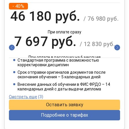
- 40%
46 180 руб.
/ 76 980 руб.
При оплате сразу
7 697 руб.
/ 12 830 руб.
При оплате в рассрочку на 6 месяцев
Стандартная программа с возможностью
3 849 руб.
корректировки дисциплин
/ 6 415 руб.
Срок отправки оригиналов документов после
окончания обучения – 5 календарных дней
При оплате в рассрочку на 12 месяцев
Внесение данных об обучении в ФИС ФРДО – 14
календарных дней с даты выдачи диплома
Смотреть еще
(3)
Оставить заявку
Подробнее о тарифах