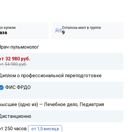
рс купили
Осталось мест в группе
аза
9
Врач-пульмонолог
от 32 980 руб.
от 54 980 руб.
Диплом о профессиональной переподготовке
ФИС ФРДО
высшее (одно из) — Лечебное дело, Педиатрия
Дистанционно
от 250 часов
от 1,5 месяца