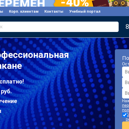
вы
Корп. клиентам
Контакты
Учебный портал
8
к
офессиональная
По
акане
Ост
сплатно!
 руб.
учение
Наж
пер
в
пол
С
р