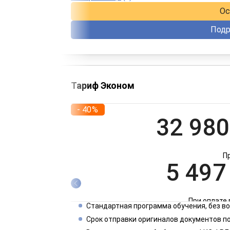
Ос
Подр
Тариф Эконом
- 40%
32 980
П
5 497
При оплате 
Стандартная программа обучения, без 
2 749
Срок отправки оригиналов документов по