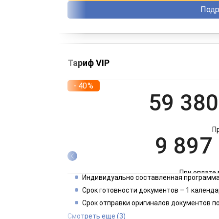
Подр
Тариф VIP
- 40%
59 380
П
9 897
При оплате 
Индивидуально составленная программа
4 949
Срок готовности документов – 1 календа
Срок отправки оригиналов документов п
При оплате 
Смотреть еще
(3)