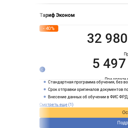
Тариф Эконом
- 40%
32 980
П
5 497
При оплате 
Стандартная программа обучения, без 
2 749
Срок отправки оригиналов документов по
Внесение данных об обучении в ФИС ФРД
При оплате 
Смотреть еще
(1)
Ос
Подр