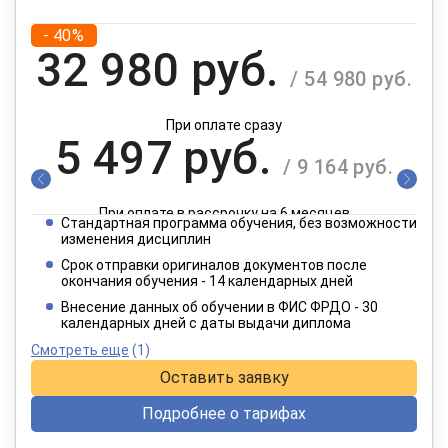
- 40%
32 980 руб.
/ 54 980 руб.
При оплате сразу
5 497 руб.
/ 9 164 руб.
При оплате в рассрочку на 6 месяцев
Стандартная программа обучения, без возможности
2 749 руб.
изменения дисциплин
/ 4 582 руб.
Срок отправки оригиналов документов после
окончания обучения - 14 календарных дней
При оплате в рассрочку на 12 месяцев
Внесение данных об обучении в ФИС ФРДО - 30
календарных дней с даты выдачи диплома
Смотреть еще
(1)
Оставить заявку
Подробнее о тарифах