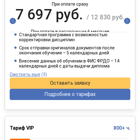
При оплате сразу
7 697 руб.
/ 12 830 руб.
При оплате в рассрочку на 6 месяцев
Стандартная программа с возможностью
3 849 руб.
корректировки дисциплин
/ 6 415 руб.
Срок отправки оригиналов документов после
окончания обучения – 5 календарных дней
При оплате в рассрочку на 12 месяцев
Внесение данных об обучении в ФИС ФРДО – 14
календарных дней с даты выдачи диплома
Смотреть еще
(3)
Оставить заявку
Подробнее о тарифах
Тариф VIP
800+ ч.