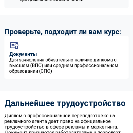
online
Мессенджеры
Проверьте, подходит ли вам курс:
Свяжитесь с нами через любой удобный мессенджер!
Telegram
WhatsApp
Документы
Для зачисления обязательно наличие диплома о
Vkontakte
EMail
высшем (ВПО) или среднем профессиональном
образовании (СПО)
Max
Дальнейшее трудоустройство
Диплом о профессиональной переподготовке на
рекламного агента дает право на официальное
трудоустройство в сфере рекламы и маркетинга.
Документ признается работодателями и позволяет