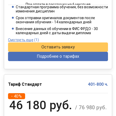
При оплате в рассрочку на 6 месяцев
Стандартная программа обучения, без возможности
2 749 руб.
изменения дисциплин
/ 4 582 руб.
Срок отправки оригиналов документов после
окончания обучения - 14 календарных дней
При оплате в рассрочку на 12 месяцев
Внесение данных об обучении в ФИС ФРДО - 30
календарных дней с даты выдачи диплома
Смотреть еще
(1)
Оставить заявку
Подробнее о тарифах
Тариф Стандарт
401-800 ч.
- 40%
46 180 руб.
/ 76 980 руб.