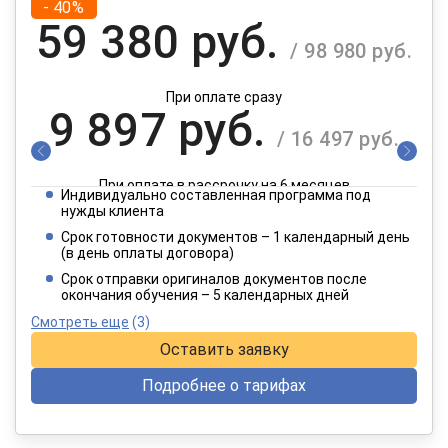
- 40%
59 380 руб.
/ 98 980 руб.
При оплате сразу
9 897 руб.
/ 16 497 руб.
При оплате в рассрочку на 6 месяцев
Индивидуально составленная программа под
4 949 руб.
нужды клиента
/ 8 249 руб.
Срок готовности документов – 1 календарный день
(в день оплаты договора)
При оплате в рассрочку на 12 месяцев
Срок отправки оригиналов документов после
окончания обучения – 5 календарных дней
Смотреть еще
(3)
Оставить заявку
Подробнее о тарифах