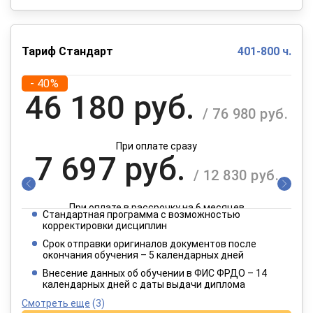
Тариф Стандарт
401-800 ч.
- 40%
46 180 руб.
/ 76 980 руб.
При оплате сразу
7 697 руб.
/ 12 830 руб.
При оплате в рассрочку на 6 месяцев
Стандартная программа с возможностью
3 849 руб.
корректировки дисциплин
/ 6 415 руб.
Срок отправки оригиналов документов после
окончания обучения – 5 календарных дней
При оплате в рассрочку на 12 месяцев
Внесение данных об обучении в ФИС ФРДО – 14
календарных дней с даты выдачи диплома
Смотреть еще
(3)