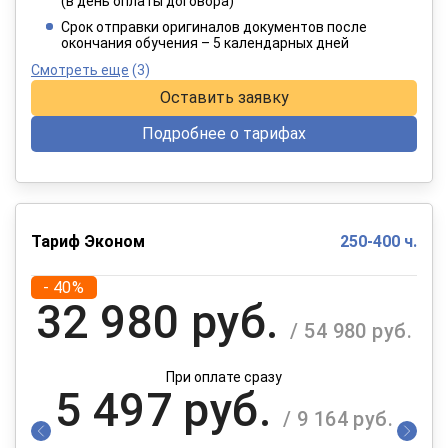
(в день оплаты договора)
При оплате в рассрочку на 12 месяцев
Срок отправки оригиналов документов после
окончания обучения – 5 календарных дней
Смотреть еще
(3)
Оставить заявку
Подробнее о тарифах
Тариф Эконом
250-400 ч.
- 40%
32 980 руб.
/ 54 980 руб.
При оплате сразу
5 497 руб.
/ 9 164 руб.