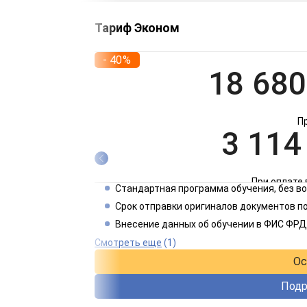
Тариф Эконом
- 40%
18 680
П
3 114
При оплате 
Стандартная программа обучения, без 
1 557
Срок отправки оригиналов документов по
Внесение данных об обучении в ФИС ФРД
При оплате 
Смотреть еще
(1)
Ос
Подр