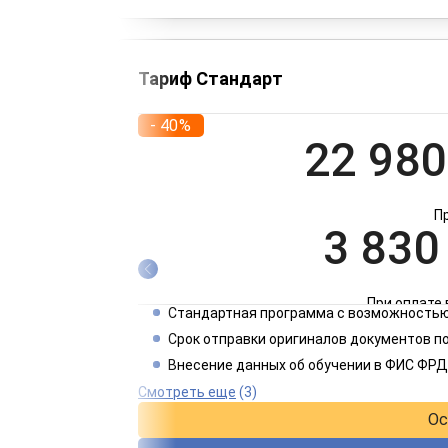
Тариф Стандарт
- 40%
22 980
П
3 830
При оплате 
Стандартная программа с возможностью
1 915
Срок отправки оригиналов документов п
Внесение данных об обучении в ФИС ФРД
При оплате 
Смотреть еще
(3)
Ос