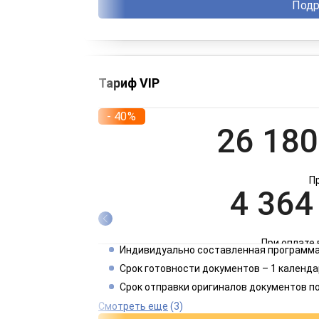
Подр
Тариф VIP
- 40%
26 180
П
4 364
При оплате 
Индивидуально составленная программа
2 182
Срок готовности документов – 1 календа
Срок отправки оригиналов документов п
При оплате 
Смотреть еще
(3)