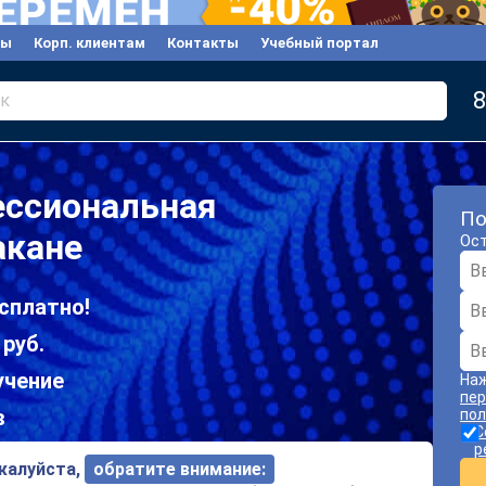
вы
Корп. клиентам
Контакты
Учебный портал
8
к
ессиональная
По
акане
Ост
сплатно!
 руб.
учение
Наж
пер
в
пол
С
р
ожалуйста,
обратите внимание: