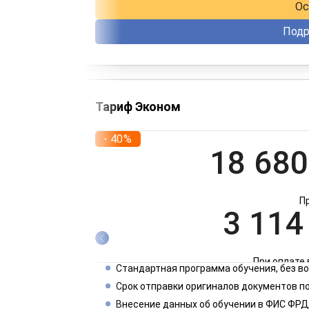
Ос
Подр
Тариф Эконом
- 40%
18 680
П
3 114
При оплате 
Стандартная программа обучения, без 
1 557
Срок отправки оригиналов документов по
Внесение данных об обучении в ФИС ФРД