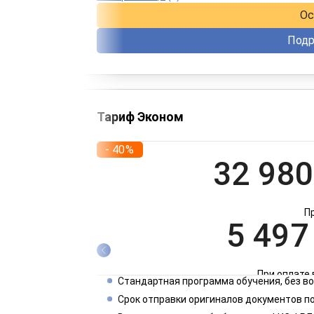
Ос
Подр
Тариф Эконом
- 40%
32 980
П
5 497
При оплате 
Стандартная программа обучения, без 
2 749
Срок отправки оригиналов документов по