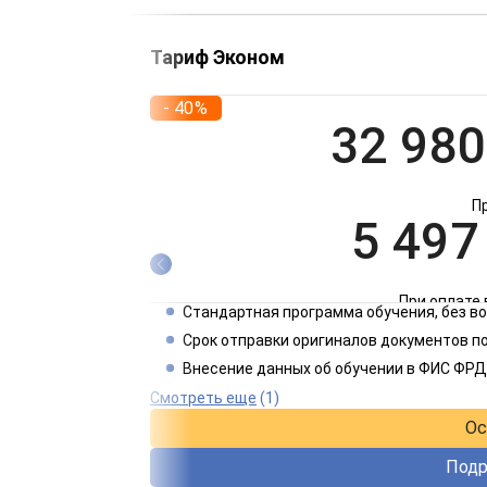
Тариф Эконом
- 40%
32 980
П
5 497
При оплате 
Стандартная программа обучения, без 
2 749
Срок отправки оригиналов документов по
Внесение данных об обучении в ФИС ФРД
При оплате 
Смотреть еще
(1)
Ос
Подр