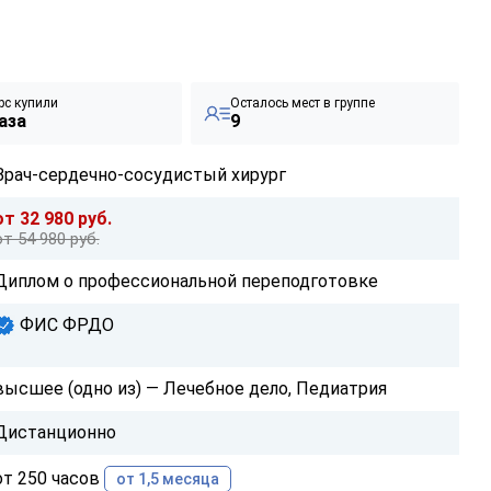
рс купили
Осталось мест в группе
аза
9
Врач-сердечно-сосудистый хирург
от 32 980 руб.
от 54 980 руб.
Диплом о профессиональной переподготовке
ФИС ФРДО
высшее (одно из) — Лечебное дело, Педиатрия
Дистанционно
от 250 часов
от 1,5 месяца