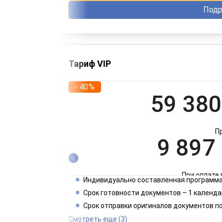
Подр
Тариф VIP
- 40%
59 380
П
9 897
При оплате 
Индивидуально составленная программа
4 949
Срок готовности документов – 1 календа
Срок отправки оригиналов документов п
При оплате 
Смотреть еще
(3)