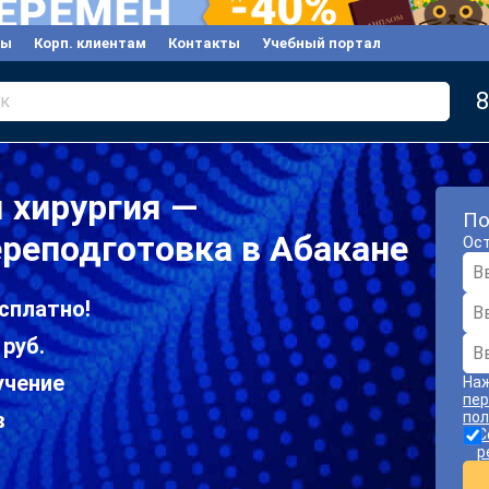
вы
Корп. клиентам
Контакты
Учебный портал
8
к
 хирургия —
По
реподготовка в Абакане
Ост
сплатно!
 руб.
учение
Наж
пер
в
пол
С
р