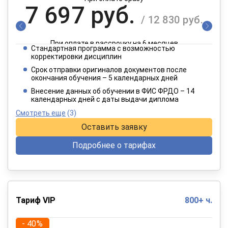
7 697 руб.
/ 12 830 руб.
При оплате в рассрочку на 6 месяцев
Стандартная программа с возможностью
3 849 руб.
корректировки дисциплин
/ 6 415 руб.
Срок отправки оригиналов документов после
окончания обучения – 5 календарных дней
При оплате в рассрочку на 12 месяцев
Внесение данных об обучении в ФИС ФРДО – 14
календарных дней с даты выдачи диплома
Смотреть еще
(3)
Оставить заявку
Подробнее о тарифах
Тариф VIP
800+ ч.
- 40%