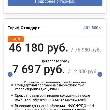
Подробнее о тарифах
Тариф Стандарт
401-800 ч.
- 40%
46 180 руб.
/ 76 980 руб.
При оплате сразу
7 697 руб.
/ 12 830 руб.
При оплате в рассрочку на 6 месяцев
Стандартная программа с возможностью
3 849 руб.
корректировки дисциплин
/ 6 415 руб.
Срок отправки оригиналов документов после
окончания обучения – 5 календарных дней
При оплате в рассрочку на 12 месяцев
Внесение данных об обучении в ФИС ФРДО – 14
календарных дней с даты выдачи диплома