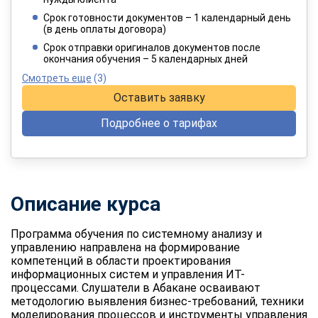
4 949 руб.
/ 8 249 руб.
Срок готовности документов – 1 календарный день
(в день оплаты договора)
При оплате в рассрочку на 12 месяцев
Срок отправки оригиналов документов после
окончания обучения – 5 календарных дней
Смотреть еще
(3)
Оставить заявку
Подробнее о тарифах
Описание курса
Программа обучения по системному анализу и
управлению
направлена на формирование
компетенций в области проектирования
информационных систем и управления ИТ-
процессами. Слушатели в Абакане осваивают
методологию выявления бизнес-требований, техники
моделирования процессов и инструменты управления