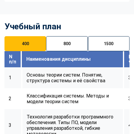
Учебный план
400
800
1500
N
В
Наименования дисциплины
п/п
ч
Основы теории систем. Понятие,
1
32
структура системы и её свойства
Классификация системы. Методы и
2
32
модели теории систем
Технология разработки программного
обеспечения. Типы ПО, модели
3
40
управления разработкой, гибкие
ChatApp
методологии