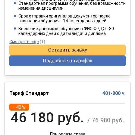
При оплате в рассрочку на 6 месяцев
Стандартная программа обучения, без возможности
2 749 руб.
изменения дисциплин
/ 4 582 руб.
Срок отправки оригиналов документов после
окончания обучения - 14 календарных дней
При оплате в рассрочку на 12 месяцев
Внесение данных об обучении в ФИС ФРДО - 30
календарных дней с даты выдачи диплома
Смотреть еще
(1)
Оставить заявку
Подробнее о тарифах
Тариф Стандарт
401-800 ч.
- 40%
46 180 руб.
/ 76 980 руб.
При оплате сразу