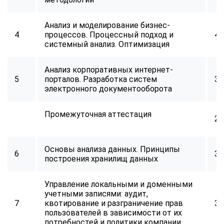
online
Анализ и моделирование бизнес-
4
процессов. Процессный подход и
40
Мессенджеры
системный анализ. Оптимизация
Свяжитесь с нами через любой удобный мессенджер!
Анализ корпоративных интернет-
5
порталов. Разработка систем
32
Telegram
WhatsApp
электронного документооборота
Vkontakte
EMail
Промежуточная аттестация
2
Max
Основы анализа данных. Принципы
6
34
построения хранилищ данных
Управление локальными и доменными
учетными записями: аудит,
7
квотирование и разграничение прав
32
пользователей в зависимости от их
потребностей и политики компании