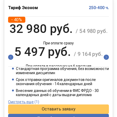
Тариф Эконом
250-400 ч.
- 40%
32 980 руб.
/ 54 980 руб.
При оплате сразу
5 497 руб.
/ 9 164 руб.
При оплате в рассрочку на 6 месяцев
Стандартная программа обучения, без возможности
2 749 руб.
изменения дисциплин
/ 4 582 руб.
Срок отправки оригиналов документов после
окончания обучения - 14 календарных дней
При оплате в рассрочку на 12 месяцев
Внесение данных об обучении в ФИС ФРДО - 30
календарных дней с даты выдачи диплома
Смотреть еще
(1)
Оставить заявку