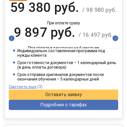
59 380 руб.
/ 98 980 руб.
При оплате сразу
9 897 руб.
/ 16 497 руб.
При оплате в рассрочку на 6 месяцев
Индивидуально составленная программа под
4 949 руб.
нужды клиента
/ 8 249 руб.
Срок готовности документов – 1 календарный день
(в день оплаты договора)
При оплате в рассрочку на 12 месяцев
Срок отправки оригиналов документов после
окончания обучения – 5 календарных дней
Смотреть еще
(3)
Оставить заявку
Подробнее о тарифах