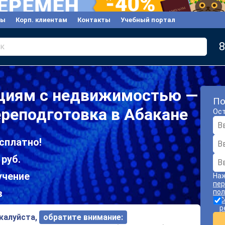
вы
Корп. клиентам
Контакты
Учебный портал
8
к
ациям с недвижимостью —
По
реподготовка в Абакане
Ост
сплатно!
 руб.
учение
Наж
пер
в
пол
С
р
ожалуйста,
обратите внимание: