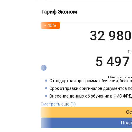
Тариф Эконом
- 40%
32 980
П
5 497
При оплате 
Стандартная программа обучения, без 
2 749
Срок отправки оригиналов документов по
Внесение данных об обучении в ФИС ФРД
При оплате 
Смотреть еще
(1)
Ос
Подр