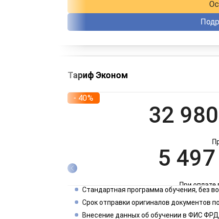
Ос
Подр
Тариф Эконом
- 40%
32 980
П
5 497
При оплате 
Стандартная программа обучения, без 
2 749
Срок отправки оригиналов документов по
Внесение данных об обучении в ФИС ФРД