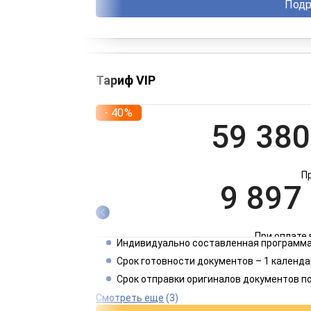
Подр
Тариф VIP
- 40%
59 380
П
9 897
При оплате 
Индивидуально составленная программа
4 949
Срок готовности документов – 1 календа
Срок отправки оригиналов документов п
При оплате 
Смотреть еще
(3)