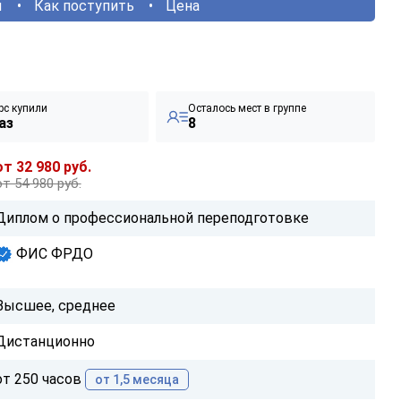
ы
Как поступить
Цена
рс купили
Осталось мест в группе
аз
8
от 32 980 руб.
от 54 980 руб.
Диплом о профессиональной переподготовке
ФИС ФРДО
Высшее, среднее
Дистанционно
от 250 часов
от 1,5 месяца