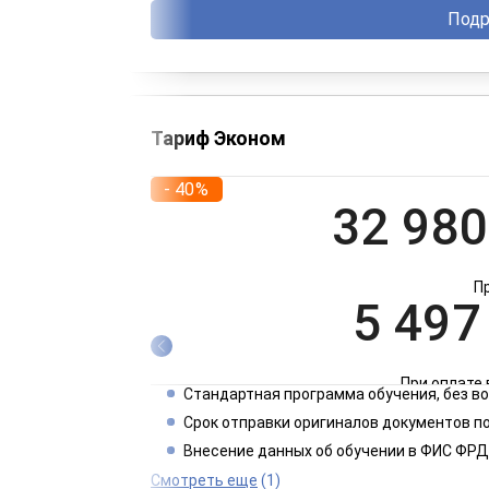
Подр
Тариф Эконом
- 40%
32 980
П
5 497
При оплате 
Стандартная программа обучения, без 
2 749
Срок отправки оригиналов документов по
Внесение данных об обучении в ФИС ФРД
При оплате 
Смотреть еще
(1)