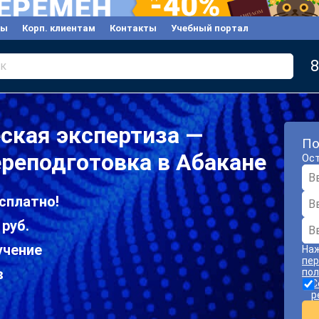
вы
Корп. клиентам
Контакты
Учебный портал
8
к
ская экспертиза —
По
реподготовка в Абакане
Ост
сплатно!
 руб.
учение
Наж
пер
в
пол
С
р