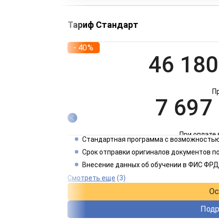
Тариф Стандарт
- 40%
46 180
П
7 697
При оплате 
Стандартная программа с возможностью
3 849
Срок отправки оригиналов документов п
Внесение данных об обучении в ФИС ФРД
При оплате 
Смотреть еще
(3)
Ос
Подр