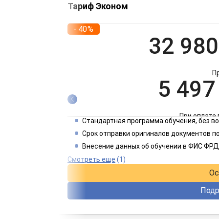
Тариф Эконом
- 40%
32 980
П
5 497
При оплате 
Стандартная программа обучения, без 
2 749
Срок отправки оригиналов документов по
Внесение данных об обучении в ФИС ФРД
При оплате 
Смотреть еще
(1)
Ос
Подр