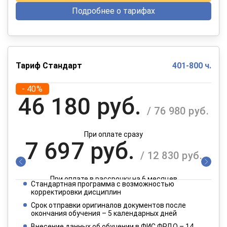
Подробнее о тарифах
Тариф Стандарт
401-800 ч.
- 40%
46 180 руб.
/ 76 980 руб.
При оплате сразу
7 697 руб.
/ 12 830 руб.
При оплате в рассрочку на 6 месяцев
Стандартная программа с возможностью
3 849 руб.
корректировки дисциплин
/ 6 415 руб.
Срок отправки оригиналов документов после
окончания обучения – 5 календарных дней
При оплате в рассрочку на 12 месяцев
Внесение данных об обучении в ФИС ФРДО – 14