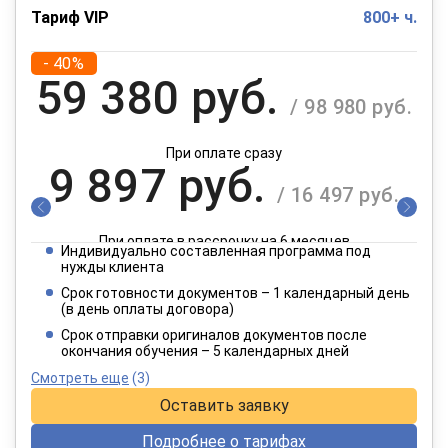
Тариф VIP
800+ ч.
- 40%
59 380 руб.
/ 98 980 руб.
При оплате сразу
9 897 руб.
/ 16 497 руб.
При оплате в рассрочку на 6 месяцев
Индивидуально составленная программа под
4 949 руб.
нужды клиента
/ 8 249 руб.
Срок готовности документов – 1 календарный день
(в день оплаты договора)
При оплате в рассрочку на 12 месяцев
Срок отправки оригиналов документов после
окончания обучения – 5 календарных дней
Смотреть еще
(3)
Оставить заявку
Подробнее о тарифах