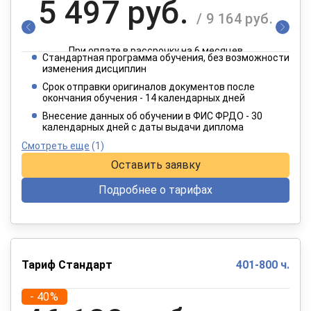
5 497 руб.
/ 9 164 руб.
При оплате в рассрочку на 6 месяцев
Стандартная программа обучения, без возможности
2 749 руб.
изменения дисциплин
/ 4 582 руб.
Срок отправки оригиналов документов после
окончания обучения - 14 календарных дней
При оплате в рассрочку на 12 месяцев
Внесение данных об обучении в ФИС ФРДО - 30
календарных дней с даты выдачи диплома
Смотреть еще
(1)
Оставить заявку
Подробнее о тарифах
Тариф Стандарт
401-800 ч.
- 40%