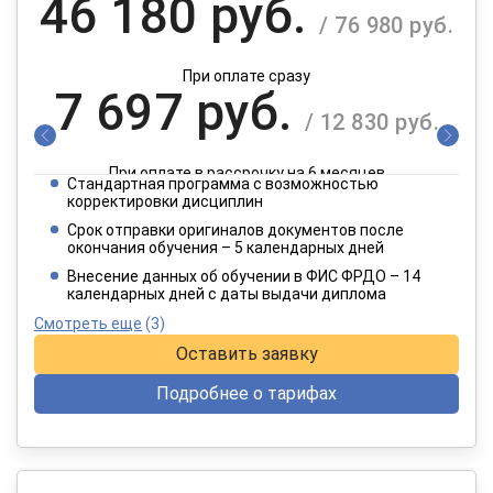
46 180 руб.
/ 76 980 руб.
При оплате сразу
7 697 руб.
/ 12 830 руб.
При оплате в рассрочку на 6 месяцев
Стандартная программа с возможностью
3 849 руб.
корректировки дисциплин
/ 6 415 руб.
Срок отправки оригиналов документов после
окончания обучения – 5 календарных дней
При оплате в рассрочку на 12 месяцев
Внесение данных об обучении в ФИС ФРДО – 14
календарных дней с даты выдачи диплома
Смотреть еще
(3)
Оставить заявку
Подробнее о тарифах