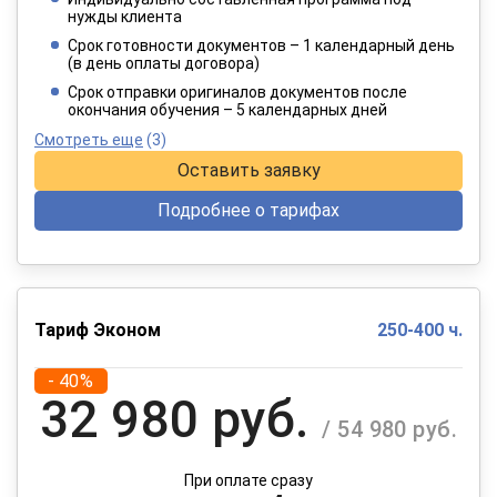
4 949 руб.
нужды клиента
/ 8 249 руб.
Срок готовности документов – 1 календарный день
(в день оплаты договора)
При оплате в рассрочку на 12 месяцев
Срок отправки оригиналов документов после
окончания обучения – 5 календарных дней
Смотреть еще
(3)
Оставить заявку
Подробнее о тарифах
Тариф Эконом
250-400 ч.
- 40%
32 980 руб.
/ 54 980 руб.
При оплате сразу