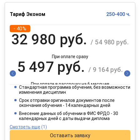
Тариф Эконом
250-400 ч.
- 40%
32 980 руб.
/ 54 980 руб.
При оплате сразу
5 497 руб.
/ 9 164 руб.
При оплате в рассрочку на 6 месяцев
Стандартная программа обучения, без возможности
2 749 руб.
изменения дисциплин
/ 4 582 руб.
Срок отправки оригиналов документов после
окончания обучения - 14 календарных дней
При оплате в рассрочку на 12 месяцев
Внесение данных об обучении в ФИС ФРДО - 30
календарных дней с даты выдачи диплома
Смотреть еще
(1)
Оставить заявку