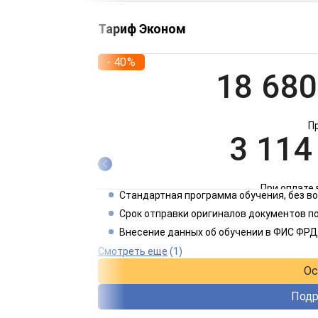
Тариф Эконом
- 40%
18 680
П
3 114
При оплате 
Стандартная программа обучения, без 
1 557
Срок отправки оригиналов документов по
Внесение данных об обучении в ФИС ФРД
При оплате 
Смотреть еще
(1)
Ос
Подр