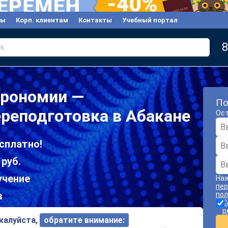
вы
Корп. клиентам
Контакты
Учебный портал
8
к
трономии —
По
реподготовка в Абакане
Ост
сплатно!
 руб.
учение
Наж
пер
в
пол
С
р
ожалуйста,
обратите внимание: