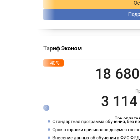
Ос
Подр
Тариф Эконом
- 40%
18 680
П
3 114
При оплате 
Стандартная программа обучения, без 
1 557
Срок отправки оригиналов документов по
Внесение данных об обучении в ФИС ФРД