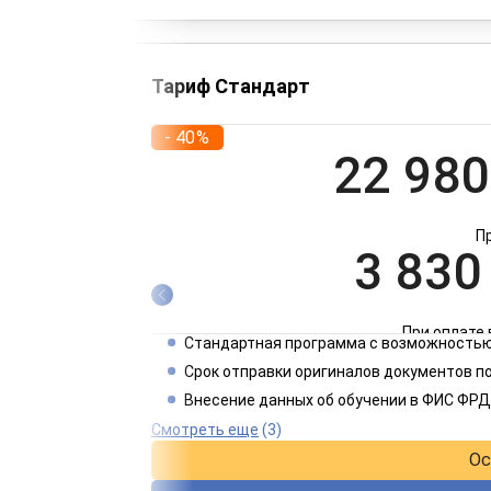
Тариф Стандарт
- 40%
22 980
П
3 830
При оплате 
Стандартная программа с возможностью
1 915
Срок отправки оригиналов документов п
Внесение данных об обучении в ФИС ФРД
При оплате 
Смотреть еще
(3)
Ос