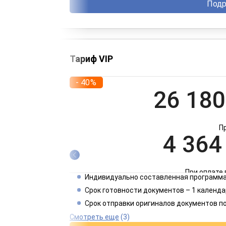
Подр
Тариф VIP
- 40%
26 180
П
4 364
При оплате 
Индивидуально составленная программа
2 182
Срок готовности документов – 1 календа
Срок отправки оригиналов документов п
При оплате 
Смотреть еще
(3)