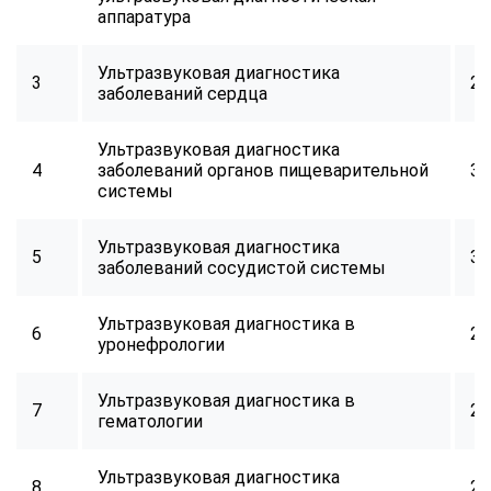
online
аппаратура
Ультразвуковая диагностика
3
24
Мессенджеры
заболеваний сердца
Свяжитесь с нами через любой удобный мессенджер!
Ультразвуковая диагностика
4
заболеваний органов пищеварительной
32
Telegram
WhatsApp
системы
Vkontakte
EMail
Ультразвуковая диагностика
5
32
заболеваний сосудистой системы
Max
Ультразвуковая диагностика в
6
24
уронефрологии
Ультразвуковая диагностика в
7
24
гематологии
Ультразвуковая диагностика
8
24