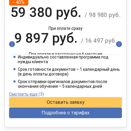
- 40%
59 380 руб.
/ 98 980 руб.
При оплате сразу
9 897 руб.
/ 16 497 руб.
При оплате в рассрочку на 6 месяцев
Индивидуально составленная программа под
4 949 руб.
нужды клиента
/ 8 249 руб.
Срок готовности документов – 1 календарный день
(в день оплаты договора)
При оплате в рассрочку на 12 месяцев
Срок отправки оригиналов документов после
окончания обучения – 5 календарных дней
Смотреть еще
(3)
Оставить заявку
Подробнее о тарифах