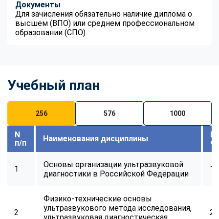
Документы
Для зачисления обязательно наличие диплома о
высшем (ВПО) или среднем профессиональном
образовании (СПО)
Учебный план
256
576
1000
N
В
Наименования дисциплины
п/п
ч
Основы организации ультразвуковой
1
16
диагностики в Российской Федерации
Физико-технические основы
ультразвукового метода исследования,
2
24
ChatApp
ультразвуковая диагностическая