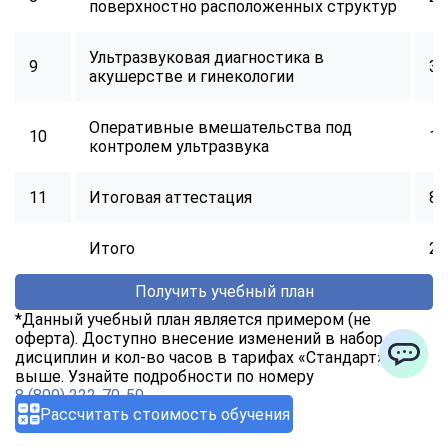
поверхностно расположенных структур
Ультразвуковая диагностика в
9
32
акушерстве и гинекологии
Оперативные вмешательства под
10
16
контролем ультразвука
11
Итоговая аттестация
8
Итого
25
Получить учебный план
*Данный учебный план является примером (не
оферта). Доступно внесение изменений в набор
дисциплин и кол-во часов в тарифах «Стандарт» и
выше. Узнайте подробности по номеру
ChatApp
8 (800) 222-70-59
Рассчитать стоимость обучения