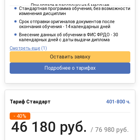
При оплате в рассрочку на 6 месяцев
Стандартная программа обучения, без возможности
2 749 руб.
изменения дисциплин
/ 4 582 руб.
Срок отправки оригиналов документов после
окончания обучения - 14 календарных дней
При оплате в рассрочку на 12 месяцев
Внесение данных об обучении в ФИС ФРДО - 30
календарных дней с даты выдачи диплома
Смотреть еще
(1)
Оставить заявку
Подробнее о тарифах
Тариф Стандарт
401-800 ч.
- 40%
46 180 руб.
/ 76 980 руб.