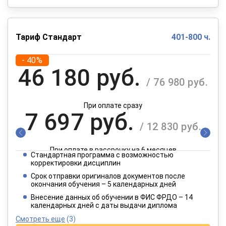
Тариф Стандарт
401-800 ч.
- 40%
46 180 руб.
/ 76 980 руб.
При оплате сразу
7 697 руб.
/ 12 830 руб.
При оплате в рассрочку на 6 месяцев
Стандартная программа с возможностью
3 849 руб.
корректировки дисциплин
/ 6 415 руб.
Срок отправки оригиналов документов после
окончания обучения – 5 календарных дней
При оплате в рассрочку на 12 месяцев
Внесение данных об обучении в ФИС ФРДО – 14
календарных дней с даты выдачи диплома
Смотреть еще
(3)