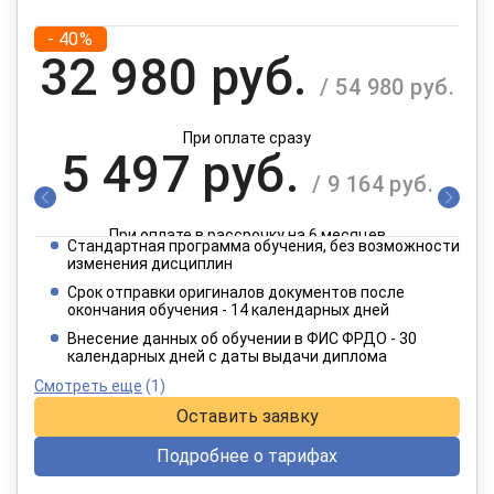
- 40%
32 980 руб.
/ 54 980 руб.
При оплате сразу
5 497 руб.
/ 9 164 руб.
При оплате в рассрочку на 6 месяцев
Стандартная программа обучения, без возможности
2 749 руб.
изменения дисциплин
/ 4 582 руб.
Срок отправки оригиналов документов после
окончания обучения - 14 календарных дней
При оплате в рассрочку на 12 месяцев
Внесение данных об обучении в ФИС ФРДО - 30
календарных дней с даты выдачи диплома
Смотреть еще
(1)
Оставить заявку
Подробнее о тарифах