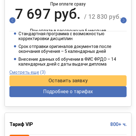
При оплате сразу
7 697 руб.
/ 12 830 руб.
При оплате в рассрочку на 6 месяцев
Стандартная программа с возможностью
3 849 руб.
корректировки дисциплин
/ 6 415 руб.
Срок отправки оригиналов документов после
окончания обучения – 5 календарных дней
При оплате в рассрочку на 12 месяцев
Внесение данных об обучении в ФИС ФРДО – 14
календарных дней с даты выдачи диплома
Смотреть еще
(3)
Оставить заявку
Подробнее о тарифах
Тариф VIP
800+ ч.