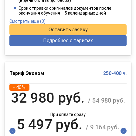
(в день оплаты договора)
При оплате в рассрочку на 12 месяцев
Срок отправки оригиналов документов после
окончания обучения – 5 календарных дней
Смотреть еще
(3)
Оставить заявку
Подробнее о тарифах
Тариф Эконом
250-400 ч.
- 40%
32 980 руб.
/ 54 980 руб.
При оплате сразу
5 497 руб.
/ 9 164 руб.