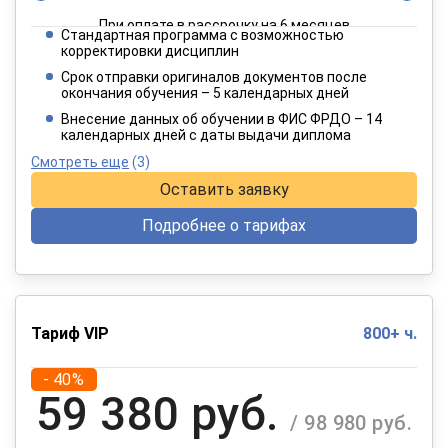
При оплате в рассрочку на 6 месяцев
Стандартная программа с возможностью
3 849 руб.
корректировки дисциплин
/ 6 415 руб.
Срок отправки оригиналов документов после
окончания обучения – 5 календарных дней
При оплате в рассрочку на 12 месяцев
Внесение данных об обучении в ФИС ФРДО – 14
календарных дней с даты выдачи диплома
Смотреть еще
(3)
Оставить заявку
Подробнее о тарифах
Тариф VIP
800+ ч.
- 40%
59 380 руб.
/ 98 980 руб.