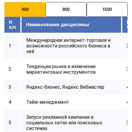
400
800
1500
N
В
Наименования дисциплины
п/п
ч
Международная интернет-торговля и
1
возможности российского бизнеса в
32
ней
Тенденции рынка и изменение
2
32
маркетинговых инструментов
3
Яндекс-бизнес, Яндекс Вебмастер
40
4
Тайм-менеджмент
40
Запуск рекламной кампании в
5
социальных сетях или поисковых
32
системах
ChatApp