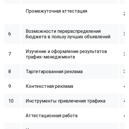
online
Промежуточная аттестация
2
Мессенджеры
Свяжитесь с нами через любой удобный мессенджер!
Возможности перераспределения
6
34
бюджета в пользу лучших объявлений
Telegram
WhatsApp
Изучение и оформление результатов
7
32
трафик-менеджмента
Vkontakte
EMail
8
Таргетированная реклама
34
Max
9
Контекстная реклама
40
10
Инструменты привлечения трафика
40
Аттестационная работа
40