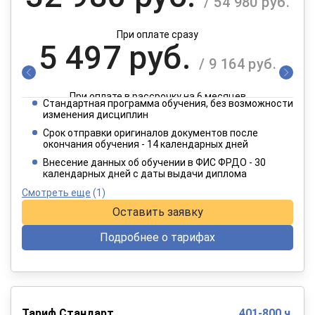
/ 54 980 руб.
При оплате сразу
5 497 руб.
/ 9 164 руб.
При оплате в рассрочку на 6 месяцев
Стандартная программа обучения, без возможности
2 749 руб.
изменения дисциплин
/ 4 582 руб.
Срок отправки оригиналов документов после
окончания обучения - 14 календарных дней
При оплате в рассрочку на 12 месяцев
Внесение данных об обучении в ФИС ФРДО - 30
календарных дней с даты выдачи диплома
Смотреть еще
(1)
Оставить заявку
Подробнее о тарифах
Тариф Стандарт
401-800 ч.