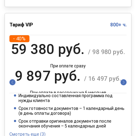
Тариф VIP
800+ ч.
- 40%
59 380 руб.
/ 98 980 руб.
При оплате сразу
9 897 руб.
/ 16 497 руб.
При оплате в рассрочку на 6 месяцев
Индивидуально составленная программа под
4 949 руб.
нужды клиента
/ 8 249 руб.
Срок готовности документов – 1 календарный день
(в день оплаты договора)
При оплате в рассрочку на 12 месяцев
Срок отправки оригиналов документов после
окончания обучения – 5 календарных дней
Смотреть еще
(3)