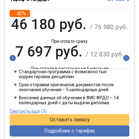
- 40%
46 180 руб.
/ 76 980 руб.
При оплате сразу
7 697 руб.
/ 12 830 руб.
При оплате в рассрочку на 6 месяцев
Стандартная программа с возможностью
3 849 руб.
корректировки дисциплин
/ 6 415 руб.
Срок отправки оригиналов документов после
окончания обучения – 5 календарных дней
При оплате в рассрочку на 12 месяцев
Внесение данных об обучении в ФИС ФРДО – 14
календарных дней с даты выдачи диплома
Смотреть еще
(3)
Оставить заявку
Подробнее о тарифах