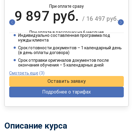
При оплате сразу
9 897 руб.
/ 16 497 руб.
При оплате в рассрочку на 6 месяцев
Индивидуально составленная программа под
4 949 руб.
нужды клиента
/ 8 249 руб.
Срок готовности документов – 1 календарный день
(в день оплаты договора)
При оплате в рассрочку на 12 месяцев
Срок отправки оригиналов документов после
окончания обучения – 5 календарных дней
Смотреть еще
(3)
Оставить заявку
Подробнее о тарифах
Описание курса