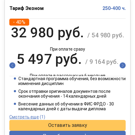
Тариф Эконом
250-400 ч.
- 40%
32 980 руб.
/ 54 980 руб.
При оплате сразу
5 497 руб.
/ 9 164 руб.
При оплате в рассрочку на 6 месяцев
Стандартная программа обучения, без возможности
2 749 руб.
изменения дисциплин
/ 4 582 руб.
Срок отправки оригиналов документов после
окончания обучения - 14 календарных дней
При оплате в рассрочку на 12 месяцев
Внесение данных об обучении в ФИС ФРДО - 30
календарных дней с даты выдачи диплома
Смотреть еще
(1)
Оставить заявку