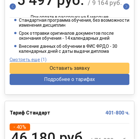
/ 9 164 руб.
При оплате в рассрочку на 6 месяцев
Стандартная программа обучения, без возможности
2 749 руб.
изменения дисциплин
/ 4 582 руб.
Срок отправки оригиналов документов после
окончания обучения - 14 календарных дней
При оплате в рассрочку на 12 месяцев
Внесение данных об обучении в ФИС ФРДО - 30
календарных дней с даты выдачи диплома
Смотреть еще
(1)
Оставить заявку
Подробнее о тарифах
Тариф Стандарт
401-800 ч.
- 40%
46 180 руб.