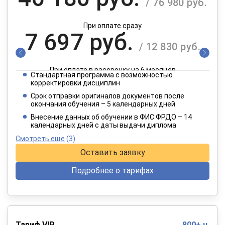
/ 76 980 руб.
При оплате сразу
7 697 руб.
/ 12 830 руб.
При оплате в рассрочку на 6 месяцев
Стандартная программа с возможностью
3 849 руб.
корректировки дисциплин
/ 6 415 руб.
Срок отправки оригиналов документов после
окончания обучения – 5 календарных дней
При оплате в рассрочку на 12 месяцев
Внесение данных об обучении в ФИС ФРДО – 14
календарных дней с даты выдачи диплома
Смотреть еще
(3)
Оставить заявку
Подробнее о тарифах
Тариф VIP
800+ ч.