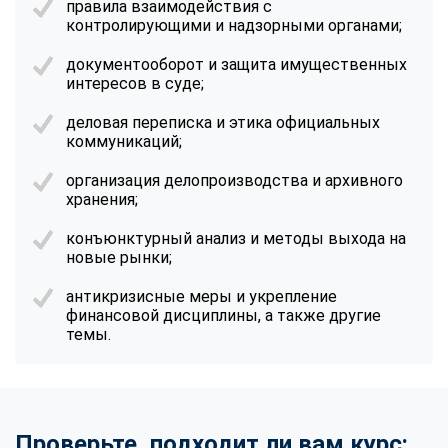
правила взаимодействия с
online
контролирующими и надзорными органами;
документооборот и защита имущественных
Мессенджеры
интересов в суде;
Свяжитесь с нами через любой удобный мессенджер!
деловая переписка и этика официальных
коммуникаций;
Telegram
WhatsApp
организация делопроизводства и архивного
хранения;
Vkontakte
EMail
конъюнктурный анализ и методы выхода на
новые рынки;
Max
антикризисные меры и укрепление
финансовой дисциплины, а также другие
темы.
Проверьте, подходит ли вам курс: