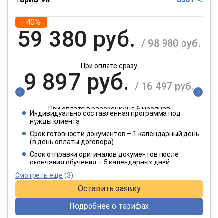
- 40%
59 380 руб.
/ 98 980 руб.
При оплате сразу
9 897 руб.
/ 16 497 руб.
При оплате в рассрочку на 6 месяцев
Индивидуально составленная программа под
4 949 руб.
нужды клиента
/ 8 249 руб.
Срок готовности документов – 1 календарный день
(в день оплаты договора)
При оплате в рассрочку на 12 месяцев
Срок отправки оригиналов документов после
окончания обучения – 5 календарных дней
Смотреть еще
(3)
Оставить заявку
Подробнее о тарифах