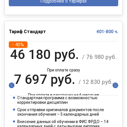
Подробнее о тарифах
Тариф Стандарт
401-800 ч.
- 40%
46 180 руб.
/ 76 980 руб.
При оплате сразу
7 697 руб.
/ 12 830 руб.
При оплате в рассрочку на 6 месяцев
Стандартная программа с возможностью
3 849 руб.
корректировки дисциплин
/ 6 415 руб.
Срок отправки оригиналов документов после
окончания обучения – 5 календарных дней
При оплате в рассрочку на 12 месяцев
Внесение данных об обучении в ФИС ФРДО – 14
календарных дней с даты выдачи диплома