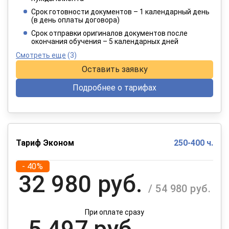
4 949 руб.
/ 8 249 руб.
Срок готовности документов – 1 календарный день
(в день оплаты договора)
При оплате в рассрочку на 12 месяцев
Срок отправки оригиналов документов после
окончания обучения – 5 календарных дней
Смотреть еще
(3)
Оставить заявку
Подробнее о тарифах
Тариф Эконом
250-400 ч.
- 40%
32 980 руб.
/ 54 980 руб.
При оплате сразу
5 497 руб.