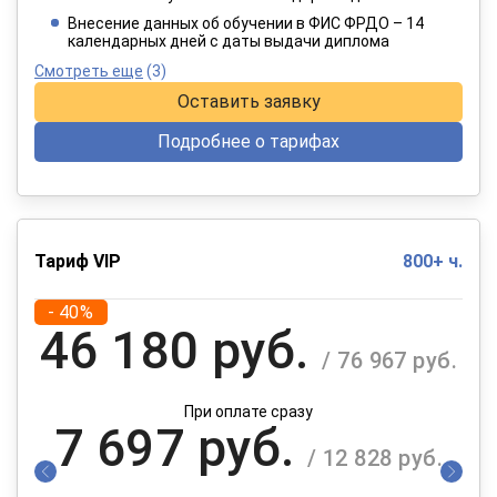
При оплате в рассрочку на 12 месяцев
Внесение данных об обучении в ФИС ФРДО – 14
календарных дней с даты выдачи диплома
Смотреть еще
(3)
Оставить заявку
Подробнее о тарифах
Тариф VIP
800+ ч.
- 40%
46 180 руб.
/ 76 967 руб.
При оплате сразу
7 697 руб.
/ 12 828 руб.