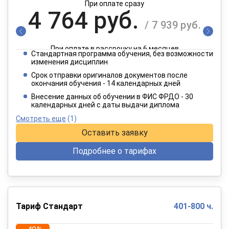
При оплате сразу
4 764 руб.
/ 7 939 руб.
При оплате в рассрочку на 6 месяцев
Стандартная программа обучения, без возможности
2 382 руб.
изменения дисциплин
/ 3 970 руб.
Срок отправки оригиналов документов после
окончания обучения - 14 календарных дней
При оплате в рассрочку на 12 месяцев
Внесение данных об обучении в ФИС ФРДО - 30
календарных дней с даты выдачи диплома
Смотреть еще
(1)
Оставить заявку
Подробнее о тарифах
Тариф Стандарт
401-800 ч.