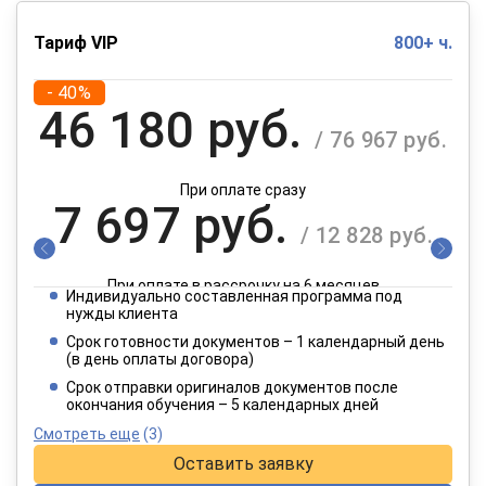
Тариф VIP
800+ ч.
- 40%
46 180 руб.
/ 76 967 руб.
При оплате сразу
7 697 руб.
/ 12 828 руб.
При оплате в рассрочку на 6 месяцев
Индивидуально составленная программа под
3 849 руб.
нужды клиента
/ 6 414 руб.
Срок готовности документов – 1 календарный день
(в день оплаты договора)
При оплате в рассрочку на 12 месяцев
Срок отправки оригиналов документов после
окончания обучения – 5 календарных дней
Смотреть еще
(3)
Оставить заявку