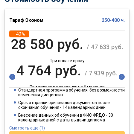
Тариф Эконом
250-400 ч.
- 40%
28 580 руб.
/ 47 633 руб.
При оплате сразу
4 764 руб.
/ 7 939 руб.
При оплате в рассрочку на 6 месяцев
Стандартная программа обучения, без возможности
2 382 руб.
изменения дисциплин
/ 3 970 руб.
Срок отправки оригиналов документов после
окончания обучения - 14 календарных дней
При оплате в рассрочку на 12 месяцев
Внесение данных об обучении в ФИС ФРДО - 30
календарных дней с даты выдачи диплома
Смотреть еще
(1)