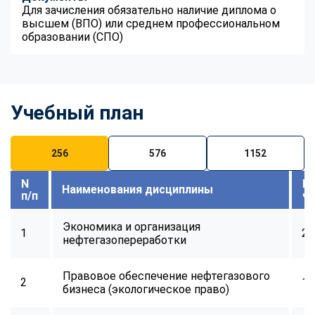
Для зачисления обязательно наличие диплома о
высшем (ВПО) или среднем профессиональном
образовании (СПО)
Учебный план
256
576
1152
N
В
Наименования дисциплины
п/п
ч
Экономика и организация
1
24
нефтегазопереработки
Правовое обеспечение нефтегазового
2
16
бизнеса (экологическое право)