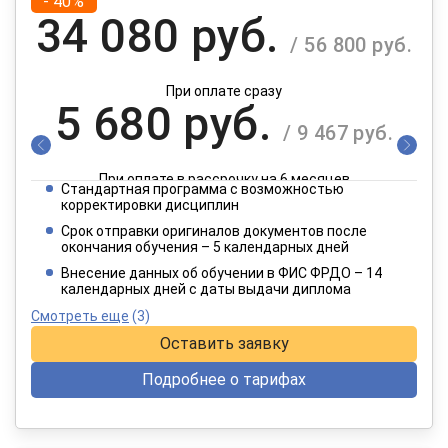
- 40%
34 080 руб.
/ 56 800 руб.
При оплате сразу
5 680 руб.
/ 9 467 руб.
При оплате в рассрочку на 6 месяцев
Стандартная программа с возможностью
2 840 руб.
корректировки дисциплин
/ 4 734 руб.
Срок отправки оригиналов документов после
окончания обучения – 5 календарных дней
При оплате в рассрочку на 12 месяцев
Внесение данных об обучении в ФИС ФРДО – 14
календарных дней с даты выдачи диплома
Смотреть еще
(3)
Оставить заявку
Подробнее о тарифах