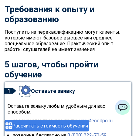
Требования к опыту и
образованию
Поступить на переквалификацию могут клиенты,
которые имеют базовое высшее или среднее
специальное образование. Практический опыт
работы слушателей не имеет значения.
5 шагов, чтобы пройти
обучение
Оставьте заявку
1
Оставьте заявку любым удобным для вас
способом:
ChatApp
на нашу электронную почту
sale@ecodpo.ru
Рассчитать стоимость обучения
через
форму обратной связи
позвонив бесплатно на
8 (800) 222-70-59