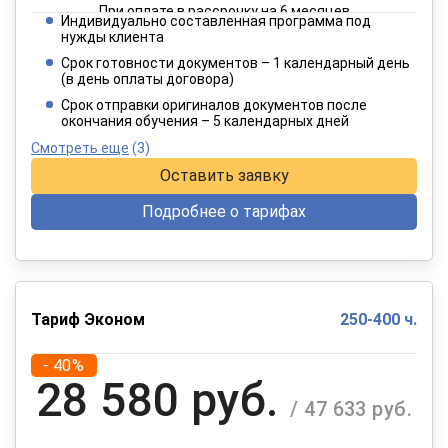
При оплате в рассрочку на 6 месяцев
Индивидуально составленная программа под
3 849 руб.
нужды клиента
/ 6 414 руб.
Срок готовности документов – 1 календарный день
(в день оплаты договора)
При оплате в рассрочку на 12 месяцев
Срок отправки оригиналов документов после
окончания обучения – 5 календарных дней
Смотреть еще
(3)
Оставить заявку
Подробнее о тарифах
Тариф Эконом
250-400 ч.
- 40%
28 580 руб.
/ 47 633 руб.