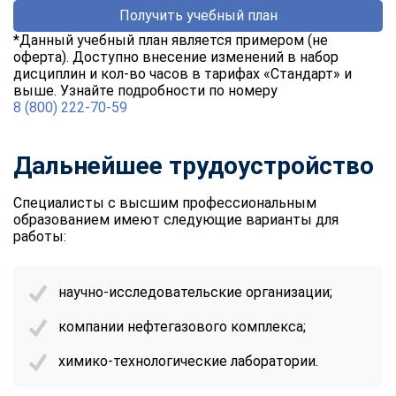
online
Получить учебный план
*Данный учебный план является примером (не
оферта). Доступно внесение изменений в набор
Мессенджеры
дисциплин и кол-во часов в тарифах «Стандарт» и
выше. Узнайте подробности по номеру
Свяжитесь с нами через любой удобный мессенджер!
8 (800) 222-70-59
Telegram
WhatsApp
Дальнейшее трудоустройство
Vkontakte
EMail
Специалисты с высшим профессиональным
образованием имеют следующие варианты для
Max
работы:
научно-исследовательские организации;
компании нефтегазового комплекса;
химико-технологические лаборатории.